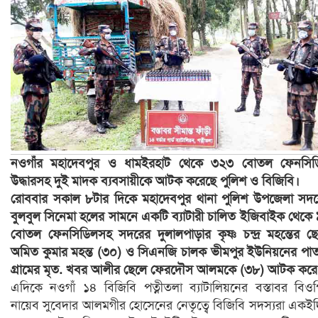
নওগাঁর মহাদেবপুর ও ধামইরহাট থেকে ৩২৩ বোতল ফেনসিড
উদ্ধারসহ দুই মাদক ব্যবসায়ীকে আটক করেছে পুলিশ ও বিজিবি।
রোববার সকাল ৮টার দিকে মহাদেবপুর থানা পুলিশ উপজেলা সদ
বুলবুল সিনেমা হলের সামনে একটি ব্যাটারী চালিত ইজিবাইক থেকে
বোতল ফেনসিডিলসহ সদরের দুলালপাড়ার কৃষ্ণ চন্দ্র মহন্তের ছ
অমিত কুমার মহন্ত (৩০) ও সিএনজি চালক ভীমপুর ইউনিয়নের পা
গ্রামের মৃত. খবর আলীর ছেলে ফেরদৌস আলমকে (৩৮) আটক কর
এদিকে নওগাঁ ১৪ বিজিবি পত্নীতলা ব্যাটালিয়নের বস্তাবর বিও
নায়েব সুবেদার আলমগীর হোসেনের নেতৃত্বে বিজিবি সদস্যরা একই