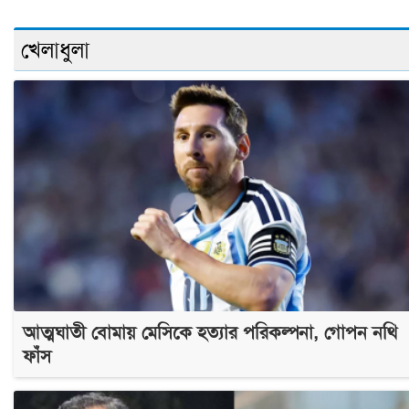
খেলাধুলা
আত্মঘাতী বোমায় মেসিকে হত্যার পরিকল্পনা, গোপন নথি
ফাঁস