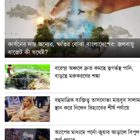
কার্বনের দায় অন্যের, ক্ষতির বোঝা বাংলাদেশের: জলবায়ু
বাজেট কী যথেষ্ট?
বরেন্দ্র অঞ্চলে দ্রুত কমছে ভূগর্ভস্থ পানি,
বাড়ছে মরুকরণের শঙ্কা
বহুমাত্রিক ব্যক্তিত্ব তাসনোভা মাহবুব সালাম
স্থান করে নিলেন রিহ্যাবের শীর্ষ পর্যায়ে
অ্যাপের মাধ্যমে পর্নো-জুয়ার আড়ালে বিপুল