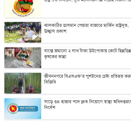
ঝালকাঠির ভাসমান পেয়ারা বাজারে মার্কিন রাষ্ট্রদূত,
উচ্ছ্বাস প্রকাশ
বাক্সে জমানো ২ লাখ টাকা উইপোকায় কেটে ছিন্নভিন্ন
কৃষকের কান্না
জীবননগরে বিএসএফ’র পুশইনের চেষ্টা প্রতিহত ক
বিজিবি
সাড়ে ৩৪ হাজার পদে দ্রুত নিয়োগে স্বাস্থ্য অধিদপ্তর
নির্দেশ