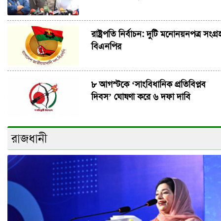
রাষ্ট্রপতি নির্বাচন: দুটি মনোনয়নপত্র সংগ্র
বিএনপির
৮ আগস্টকে ‘সাংবিধানিক প্রতিবিপ্লব
দিবস’ ঘোষণা করে ৬ দফা দাবি
রাজধানী