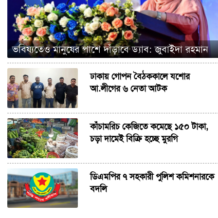
ভবিষ্যতেও মানুষের পাশে দাঁড়াবে ড্যাব: জুবাইদা রহমান
ঢাকায় গোপন বৈঠককালে যশোর
আ.লীগের ৬ নেতা আটক
কাঁচামরিচ কেজিতে কমেছে ১৫০ টাকা,
চড়া দামেই বিক্রি হচ্ছে মুরগি
ডিএমপির ৭ সহকারী পুলিশ কমিশনারকে
বদলি