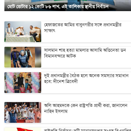
মোট ভোটার ১২ কোটি ৮৬ লাখ, এই তালিকায় স্থানীয় নির্বাচন
হেফাজতের আমির বাবুনগরীর সঙ্গে প্রধানমন্ত্রীর
সাক্ষাৎ
সালমান শাহ হত্যা মামলার আসামি অভিনেতা ডন
বিমানবন্দরে আটক
দুই প্রধানমন্ত্রীর বৈঠক হলে অনেক সমস্যার সমাধান
হবে: দীনেশ ত্রিবেদী
অলি আহমদকে কেন রাষ্ট্রপতি প্রার্থী করা, জানালেন
নাহিদ ইসলাম
রাষ্ট্রপতি নির্বাচন: দুটি মনোনয়নপত্র সংগ্রহ বিএনপির