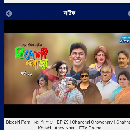
নাটক
Previous
Bideshi Para | বিদেশী পাড়া | EP 29 | Chanchal Chowdhary | Shahn
Khushi | Anny Khan | ETV Drama