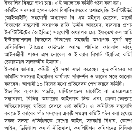
ইভ্যালির বিষয়ে তথ্য চায়। এই আলোকে কমিটি গঠন করা হয়।
কমিটির সদস্যরা হলেন-ঢাকা বিশ্ববিদ্যালয়ের তথ্যপ্রযুক্তি ইনস্টিটিউ
(আইআইটি) সহযোগী অধ্যাপক বি এম মইনুল হোসেন, মার্কেট
বিভাগের সহযোগী অধ্যাপক রাফি উদ্দীন আহমেদ, ব্যবসায় প্রশ
ইনস্টিটিউটের (আইবিএ) সহযোগী অধ্যাপক মো. ইফতেখারুল আম
ইন্টারন্যাশনাল বিজনেস বিভাগের সহকারী অধ্যাপক সূবর্ণ বড়ু
এসিসিফিন ট্যাক্সের ফাউন্ডার অ্যান্ড পার্টনার ফায়সাল মাহম
আইনজীবী শাওন এস নোবেল ও ই-ক্যাব রিসার্চ স্ট্যান্ডিং কমি
চেয়ারম্যান সাদরুদ্দীন ইমরান।
ই-ক্যাব জানায়, কমিটি দুই দফা সভা করেছে। দু-একদিনের মধ
কমিটির সদস্যরা ইভ্যালির কার্যালয় পরিদর্শন ও তাদের সঙ্গে আলো
করবেন। আগামী ১০ দিনের মধ্যে প্রতিবেদন পেশ করবে কমিটি।
ইভ্যালির ব্যবসায় পদ্ধতি, মাল্টিলেভেল মার্কেটিং বা এমএলএ
সম্ভাব্যতা, বিভিন্ন অফারের আইনগত দিক এবং ক্রেতা-ভোক্তা
অভিযোগসমূহ খতিয়ে দেখবে এই কমিটি। এ কমিটিকে সহযোগি
করতে ই-ক্যাবের পাঁচ সদস্যের একটি সমন্বয় কমিটি গঠন করা হয়েছ
সকল সদস্য প্রতিষ্ঠানকে দেশের আইন, সরকারি বিধান, কোম্প
আইন, ডিজিটাল কমার্স নীতিমালা, কমপিটিশন কমিশনের বিধিমা