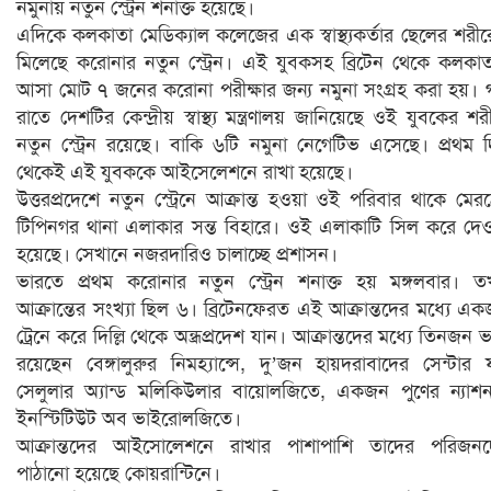
নমুনায় নতুন স্ট্রেন শনাক্ত হয়েছে।
এদিকে কলকাতা মেডিক্যাল কলেজের এক স্বাস্থ্যকর্তার ছেলের শরী
মিলেছে করোনার নতুন স্ট্রেন। এই যুবকসহ ব্রিটেন থেকে কলকা
আসা মোট ৭ জনের করোনা পরীক্ষার জন্য নমুনা সংগ্রহ করা হয়।
রাতে দেশটির কেন্দ্রীয় স্বাস্থ্য মন্ত্রণালয় জানিয়েছে ওই যুবকের শর
নতুন স্ট্রেন রয়েছে। বাকি ৬টি নমুনা নেগেটিভ এসেছে। প্রথম 
থেকেই এই যুবককে আইসেলেশনে রাখা হয়েছে।
উত্তরপ্রদেশে নতুন স্ট্রেনে আক্রান্ত হওয়া ওই পরিবার থাকে মের
টিপিনগর থানা এলাকার সন্ত বিহারে। ওই এলাকাটি সিল করে দে
হয়েছে। সেখানে নজরদারিও চালাচ্ছে প্রশাসন।
ভারতে প্রথম করোনার নতুন স্ট্রেন শনাক্ত হয় মঙ্গলবার। 
আক্রান্তের সংখ্যা ছিল ৬। ব্রিটেনফেরত এই আক্রান্তদের মধ্যে এ
ট্রেনে করে দিল্লি থেকে অন্ধ্রপ্রদেশ যান। আক্রান্তদের মধ্যে তিনজন ভর
রয়েছেন বেঙ্গালুরুর নিমহ্যান্সে, দু’জন হায়দরাবাদের সেন্টার
সেলুলার অ্যান্ড মলিকিউলার বায়োলজিতে, একজন পুণের ন্যাশ
ইনস্টিটিউট অব ভাইরোলজিতে।
আক্রান্তদের আইসোলেশনে রাখার পাশাপাশি তাদের পরিজনদ
পাঠানো হয়েছে কোয়রান্টিনে।