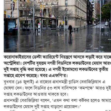
করোনাভাইরাসের ডেল্টা ভ্যারিয়েন্ট নিয়ন্ত্রণে আনতে লড়াই করে যাচ্ছ
অস্ট্রেলিয়া। দেশটির বৃহত্তম নগরী সিডনিতে লকডাউনের মেয়াদ আর
দুই সপ্তাহ বৃদ্ধি করা হয়েছে। এ নগরী ইতোমধ্যে লকডাউনের তৃতীয়
সপ্তাহে প্রবেশ করেছে। খবর এএফপি’র।
বুধবার (১৪ জুলাই) এ রাজ্যের প্রধানমন্ত্রী গ্লাডিস বেরাজিক্লিয়ান এ
ঘোষণা দেন। ফলে সিডনির ৫০ লাখ বাসিন্দকে ‘কমপক্ষে’ আরও দুই
সপ্তাহ লকডাউনের আওতায় থাকতে হবে।
প্রধানমন্ত্রী বেরাজিক্লিয়া বলেন, ‘এমন কথা বলা কষ্টকর হলেও আমা
লকডাউনের মেয়াদ দুই সপ্তাহ বাড়ানো প্রয়োজন।’