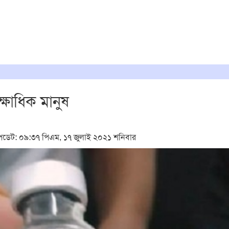
্ষাধিক মানুষ
েট: ০৯:৩৭ পিএম, ১৭ জুলাই ২০২১ শনিবার