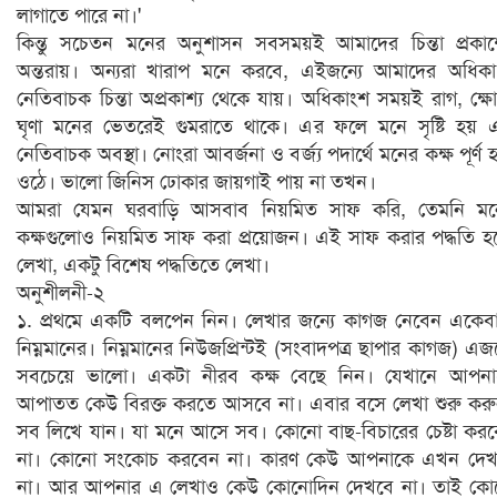
লাগাতে পারে না।'
কিন্তু সচেতন মনের অনুশাসন সবসময়ই আমাদের চিন্তা প্রকা
অন্তরায়। অন্যরা খারাপ মনে করবে, এইজন্যে আমাদের অধিক
নেতিবাচক চিন্তা অপ্রকাশ্য থেকে যায়। অধিকাংশ সময়ই রাগ, ক্ষ
ঘৃণা মনের ভেতরেই গুমরাতে থাকে। এর ফলে মনে সৃষ্টি হয়
নেতিবাচক অবস্থা। নোংরা আবর্জনা ও বর্জ্য পদার্থে মনের কক্ষ পূর্ণ 
ওঠে। ভালো জিনিস ঢোকার জায়গাই পায় না তখন।
আমরা যেমন ঘরবাড়ি আসবাব নিয়মিত সাফ করি, তেমনি মন
কক্ষগুলোও নিয়মিত সাফ করা প্রয়োজন। এই সাফ করার পদ্ধতি হচ
লেখা, একটু বিশেষ পদ্ধতিতে লেখা।
অনুশীলনী-২
১. প্রথমে একটি বলপেন নিন। লেখার জন্যে কাগজ নেবেন একেব
নিম্নমানের। নিম্নমানের নিউজপ্রিন্টই (সংবাদপত্র ছাপার কাগজ) এজন
সবচেয়ে ভালো। একটা নীরব কক্ষ বেছে নিন। যেখানে আপনা
আপাতত কেউ বিরক্ত করতে আসবে না। এবার বসে লেখা শুরু কর
সব লিখে যান। যা মনে আসে সব। কোনো বাছ-বিচারের চেষ্টা কর
না। কোনো সংকোচ করবেন না। কারণ কেউ আপনাকে এখন দেখ
না। আর আপনার এ লেখাও কেউ কোনোদিন দেখবে না। তাই কো