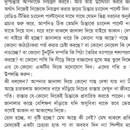
দুশ্চিন্তাই আপনাকে নিয়ন্ত্রণ করবে। আর তাই উল্টোটা করার জন
অর্থাৎ নিজেই নিজেকে নিয়ন্ত্রণ করার জন্যে চিন্তার চ্যানেল পাল্টে দি
রেডিও-টিভির চ্যানেল পাল্টানোর সাথে সাথে যেমন ভিন্ন ধরনের অনুষ্
প্রচার শুরু করে, আপনিও ঠিক তেমনি চিন্তাকে চ্যানেল পাল্টে ন
খাতে নিয়ে যান। ঘরে বসে থাকলে জানালা দিয়ে বাইরে তাকান। দে
না বাইরে কী হচ্ছে? জানালার ধারে কি কোনো গাছ আছে? গাছে
কোনো কাঠঠোকরা গর্ত করার চেষ্টা করছে? বা কোনো দোয়েল কি 
নাচাচ্ছে? বা কোনো টুনটুনি দম্পতি কি পিঠা তৈরির ব্যাপারে শলাপরাম
করছে? বা কোনো পাখি কি নীড়ে ফিরে বাচ্চাদের মুখে অন্ন তুলে দিচ্
এর যে-কোনো একটির দিকে মনোযোগ দিন। এদের গতি ও 
উপলব্ধি করুন।
কী বললেন? আপনার জানালা দিয়ে কোনো গাছ দেখা যায় না! 
আছে চারতলায় জানালার ধারে দাঁড়িয়ে নিচের রাস্তায় দেখুন না জীব
গতি। রাস্তার যে-কোনো দিকেই চিন্তাকে প্রসারিত করতে পারেন।
জানালার কাছে বেশিক্ষণ দাঁড়াতে যদি অসুবিধা থাকে তবে ভে
বসেই তাকান না আকাশের দিকে।
রোদ হচ্ছে, না বৃষ্টি হচ্ছে? মেঘ আছে কী নেই? মেঘ থাকলে প্রত
মেঘকেই একটা চেহারা হাত পা বা অবয়ব দিন না! শিল্পীর 