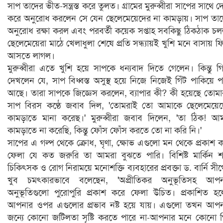
সাপ তাদের ভীত-সন্ত্রস্ত করে তুলত। গ্রামের মুরুব্বীরা সাপের সাথে দ
করে অনুরোধ করলেন সে যেন ছেলেমেয়েদের না কামড়ায়। সাপ তা
অনুরোধ রক্ষা করল এবং পরবর্তী কয়েক সপ্তাহ সবকিছু ঠিকঠাক চ
ছেলেমেয়েরা মাঠে খেলাধুলা শেষে প্রতি সন্ধ্যায়ই খুশি মনে বাসায় ফ
আসতে লাগল।
মুরুব্বীরা এতে খুশি হয়ে সাপকে ধন্যবাদ দিতে গেলেন। কিন্তু গ
দেখলেন যে, সাপ বিধ্বস্ত অসুস্থ হয়ে নিজে নিজেই গিঁট পাকিয়ে 
আছে। তারা সাপকে জিজ্ঞেস করলেন, ব্যাপার কী? কী হয়েছে তোম
সাপ বিরস কণ্ঠে জবাব দিল, 'তোমরাই তো আমাকে ছেলেমেয়ে
কামড়াতে মানা করেছ।' মুরুব্বীরা জবাব দিলেন, 'তা ঠিক! আ
কামড়াতে না করেছি, কিন্তু ফোঁস ফোঁস করতে তো না করি নি।'
সাপের এ গল্প থেকে ক্রোধ, ঘৃণা, ক্ষোভ এগুলো মন থেকে প্রকাশ 
ফেলা যে কত জরুরি তা আমরা বুঝতে পারি। বিশিষ্ট মার্কিন শ
চিকিৎসক ও রোগ নিরাময়ে মনোশক্তি ব্যবহারের প্রবক্তা ড. বার্নি সী
খুব চমৎকারভাবে বলেছেন, 'অপ্রীতিকর অনুভূতিসহ আপন
অনুভূতিগুলো পুরোপুরি প্রকাশ করে ফেলা উচিত। প্রকাশিত হ
আপনার ওপর এগুলোর প্রভাব নষ্ট হয়ে যায়। এগুলো তখন আপ
জন্যে কোনো জটিলতা সৃষ্টি করতে পারে না-আপনার মনে কোনো গ