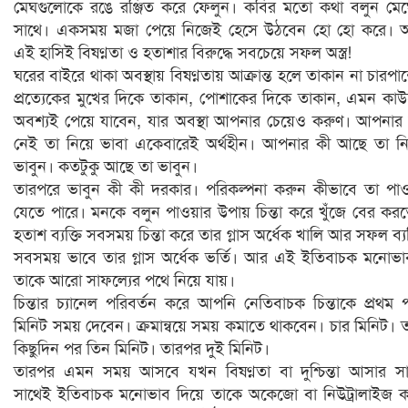
মেঘগুলোকে রঙে রঞ্জিত করে ফেলুন। কবির মতো কথা বলুন মে
সাথে। একসময় মজা পেয়ে নিজেই হেসে উঠবেন হো হো করে। 
এই হাসিই বিষণ্নতা ও হতাশার বিরুদ্ধে সবচেয়ে সফল অস্ত্র!
ঘরের বাইরে থাকা অবস্থায় বিষণ্নতায় আক্রান্ত হলে তাকান না চারপা
প্রত্যেকের মুখের দিকে তাকান, পোশাকের দিকে তাকান, এমন কা
অবশ্যই পেয়ে যাবেন, যার অবস্থা আপনার চেয়েও করুণ। আপনার
নেই তা নিয়ে ভাবা একেবারেই অর্থহীন। আপনার কী আছে তা ন
ভাবুন। কতটুকু আছে তা ভাবুন।
তারপরে ভাবুন কী কী দরকার। পরিকল্পনা করুন কীভাবে তা পা
যেতে পারে। মনকে বলুন পাওয়ার উপায় চিন্তা করে খুঁজে বের কর
হতাশ ব্যক্তি সবসময় চিন্তা করে তার গ্লাস অর্ধেক খালি আর সফল ব্যক
সবসময় ভাবে তার গ্লাস অর্ধেক ভর্তি। আর এই ইতিবাচক মনোভ
তাকে আরো সাফল্যের পথে নিয়ে যায়।
চিন্তার চ্যানেল পরিবর্তন করে আপনি নেতিবাচক চিন্তাকে প্রথম প
মিনিট সময় দেবেন। ক্রমান্বয়ে সময় কমাতে থাকবেন। চার মিনিট। 
কিছুদিন পর তিন মিনিট। তারপর দুই মিনিট।
তারপর এমন সময় আসবে যখন বিষণ্নতা বা দুশ্চিন্তা আসার স
সাথেই ইতিবাচক মনোভাব দিয়ে তাকে অকেজো বা নিউট্রালাইজ 