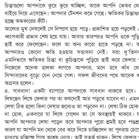
চিন্তাগুলো আপনাকে কুরে কুরে খাচ্ছিল, তাকে আপনি ভেতর থ
বাইরে নিয়ে এসেছেন। আপনার টেনশন কমে গেছে। ক্ষতিকর চিন্তাগ
হচ্ছে অন্ধকারের কীট।
আলোর মুখ দেখলেই সে নিষ্প্রাণ হয়ে পড়ে। প্রকাশিত হয়ে পড়লেই
ধ্বংসকারী প্রভাব শেষ হয়ে যায়। আবার তারপরও আপনি ওকে পুড়
ছাই করে ফেলেছেন। ফলে তা অন্য কারো হাতে পড়ছে না। ত
আপনারও কোনো ক্ষতি হওয়ার সম্ভাবনা নেই। বরং দু’তিনব
এমনিভাবে ক্ষতিকর চিন্তা বা কুচিন্তাকে পুড়িয়ে ছাই করে ফেলার
নিজেকে অনেক হালকা লাগবে আপনার, মনে হবে কাঁধ থে
সিন্দাবাদের বুড়ো যেন নেমে গেল। সফল জীবনের পথে আরেক 
অগ্রসর হলেন।
৪. সাবধান! একটা ব্যাপারে আপনাকে সাবধান থাকতে হবে। 
লিখছেন লিখে ফেলার পর তা কখনোই আর পড়তে যাবেন না। এম
লেখা ঠিক হলো কিনা দেখার জন্যেও তা পড়বেন না। লেখা ঠিক হোক
না হোক, একবারে যা লিখে গেলেন তা সে অবস্থায়ই থাকবে। 
আপনি আপনার লেখা পড়েন তবে আপনার পুরো শ্রমই হবে পণ্ডশ্
কারণ যা আপনি মন থেকে বের করে দিতে চাচ্ছিলেন তা পুনরায় চো
মাধ্যমে মস্তিষ্কে গিয়ে আশ্রয় নেবে। তাই সতর্ক থাকুন। লিখে ফেলার