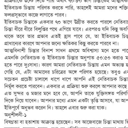
প্রক্রিয়াকে উল্টে দিতে পারি অর্থাৎ ৭০-৮০ ভাগ চিন্তাকেই আত্মবিক
ইতিবাচক চিন্তায় পরিণত করতে পারি, তাহলেই আমরা মনের শক্ত
ফলপ্রসূভাবে কাজে লাগাতে পারব।
ইতিবাচক চিন্তাকে একবার ৭০ ভাগে উন্নীত করতে পারলে নেতিব
চিন্তা ধীরে ধীরে বিলুপ্তির পথে এগিয়ে যাবে। এরপরও যদি কিছু অবশি
থাকে তবে তার প্রভাব এতই হ্রাস পাবে যে, তা ইতিবাচক চিন্
প্রাধান্যের কারণে আপনার জন্যে ক্ষতিকর কিছু করতে পারবে না।
আত্মবিনাশী চিন্তার বিনাশ সাধন প্রথমে অবিশ্বাস্য মনে হতে পা
এমনকি নেতিবাচক ও ইতিবাচক চিন্তার অনুপাত ৫০:৫০ করাও 
হতে পারে দুঃসাধ্য। কারণ আমরা নেতিবাচক চিন্তায় এমন অভ্যস্ত 
গেছি যে, এটা আমাদের চরিত্রের অঙ্গে পরিণত হয়েছে। তবুও এ
সচেতন প্রচেষ্টা চালালে ধাপে ধাপে আপনি এই নেতিবাচক চিন্ত
নির্মূল করতে পারবেন। একবার এ প্রক্রিয়া শুরু করলে আপনার কাছে
এত সুন্দর ও মজার মনে হবে যে, আপনি তাকে যুক্তিসঙ্গত পরিণ
দিকে নিয়ে যাবেন। আপনার মধ্যে এমন একটা তৃপ্তি আসবে, যা আ
ইতিপূর্বে অনুভব করেন নি। তাহলে এবার শুরু করা যাক।
অনুশীলনী-১
বিষণ্নতা বা হতাশায় আক্রান্ত হয়েছেন। সব আজেবাজে চিন্তা মাথায় 