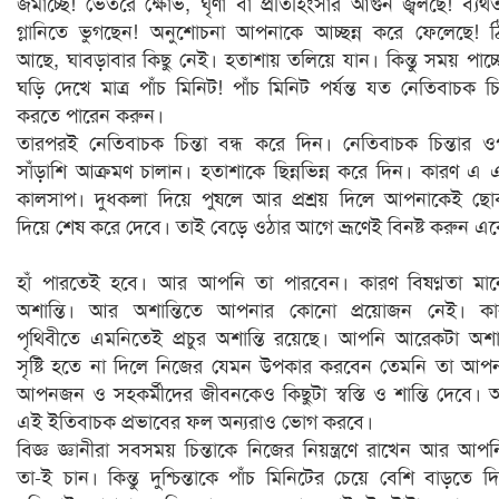
জমাচ্ছে! ভেতরে ক্ষোভ, ঘৃণা বা প্রতিহিংসার আগুন জ্বলছে! ব্যর্থ
গ্লানিতে ভুগছেন! অনুশোচনা আপনাকে আচ্ছন্ন করে ফেলেছে! 
আছে, ঘাবড়াবার কিছু নেই। হতাশায় তলিয়ে যান। কিন্তু সময় পাচ্
ঘড়ি দেখে মাত্র পাঁচ মিনিট! পাঁচ মিনিট পর্যন্ত যত নেতিবাচক চিন
করতে পারেন করুন।
তারপরই নেতিবাচক চিন্তা বন্ধ করে দিন। নেতিবাচক চিন্তার 
সাঁড়াশি আক্রমণ চালান। হতাশাকে ছিন্নভিন্ন করে দিন। কারণ এ
কালসাপ। দুধকলা দিয়ে পুষলে আর প্রশ্রয় দিলে আপনাকেই ছ
দিয়ে শেষ করে দেবে। তাই বেড়ে ওঠার আগে ভ্রূণেই বিনষ্ট করুন এ
হাঁ পারতেই হবে। আর আপনি তা পারবেন। কারণ বিষণ্নতা মা
অশান্তি। আর অশান্তিতে আপনার কোনো প্রয়োজন নেই। কা
পৃথিবীতে এমনিতেই প্রচুর অশান্তি রয়েছে। আপনি আরেকটা অশান
সৃষ্টি হতে না দিলে নিজের যেমন উপকার করবেন তেমনি তা আপ
আপনজন ও সহকর্মীদের জীবনকেও কিছুটা স্বস্তি ও শান্তি দেবে।
এই ইতিবাচক প্রভাবের ফল অন্যরাও ভোগ করবে।
বিজ্ঞ জ্ঞানীরা সবসময় চিন্তাকে নিজের নিয়ন্ত্রণে রাখেন আর আপ
তা-ই চান। কিন্তু দুশ্চিন্তাকে পাঁচ মিনিটের চেয়ে বেশি বাড়তে দ