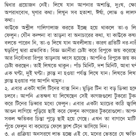
দ্বিধার প্রয়োজন নেই। লিখে যান আপনার অশান্তি, দুঃখ, ক্ষ
অপরাধবোধ, ঘৃণার কথা। লিখুন সব হতাশা, ঈর্ষা, লোভ ও লাল
কথা।
কাউকে অশ্লীল গালিগালাজ করতে ইচ্ছে হয়ে থাকলে তা-ও ল
ফেলুন। যৌন কল্পনা বা তাড়না বা অনাচারের কথা, যা কাউকে ক
বলতে পারেন নি, তা-ও লিখে যান অবলীলায়। কারণ প্রতিটি নর-না
ষড়রিপু দ্বারা প্রভাবিত। বিজ্ঞ জ্ঞানীরা চেষ্টা করে রিপুকে জয় করেছ
আর নির্বোধরা রিপুর তাড়নায় ধ্বংস হয়েছে। আপনিও রিপুকে জয় ক
চেষ্টা করছেন। তাই লিখতে থাকুন। পাঁচ মিনিট, দশ মিনিট, আধা ঘণ্
এক ঘণ্টা, দুই ঘণ্টা। ক্লান্ত না হওয়া পর্যন্ত লিখে যান। লিখতে লি
ক্লান্ত হওয়ার পর আপনি থামুন।
২. এবার একটা খালি টিনের বাক্স নিন। মুড়ির টিন বা বড় ডিব্বা হ
চলবে। আপনি এতক্ষণ যা লিখেছেন সেই কাগজগুলো টুকরো টু
করে টিনের ডিব্বার মধ্যে ফেলুন। এবার একটা ম্যাচের কাঠি জ্বাল
আগুন লাগিয়ে পুড়িয়ে ছাই করে ফেলুন কাগজের টুকরোগুলো। আপ
সকল ক্ষতিকর চিন্তা পুড়ে ছাই হয়ে গেছে। এখন তা বাগানে মাট
পুঁতে ফেলুন বা কমোডে ফেলে ফ্লাশ টেনে ভাসিয়ে দিন।
৩. এ প্রক্রিয়া অনুসরণে লাভ হচ্ছে এই যে, মনের ভেতরে যে ক্ষত