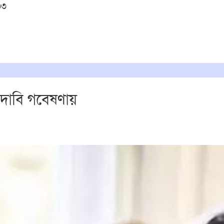
৩৩
র, দাবি গবেষণায়