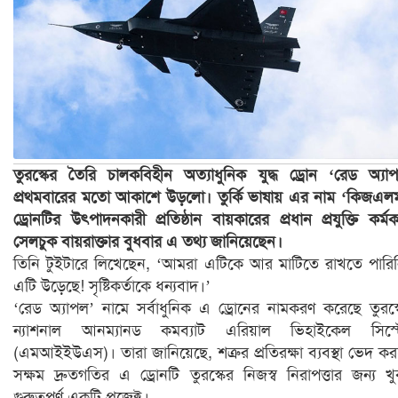
তুরস্কের তৈরি চালকবিহীন অত্যাধুনিক যুদ্ধ ড্রোন ‘রেড অ্যা
প্রথমবারের মতো আকাশে উড়লো। তুর্কি ভাষায় এর নাম ‘কিজএল
ড্রোনটির উৎপাদনকারী প্রতিষ্ঠান বায়কারের প্রধান প্রযুক্তি কর্মকর
সেলচুক বায়রাক্তার বুধবার এ তথ্য জানিয়েছেন।
তিনি টুইটারে লিখেছেন, ‘আমরা এটিকে আর মাটিতে রাখতে পারি
এটি উড়েছে! সৃষ্টিকর্তাকে ধন্যবাদ।’
‘রেড অ্যাপল’ নামে সর্বাধুনিক এ ড্রোনের নামকরণ করেছে তুরস্
ন্যাশনাল আনম্যানড কমব্যাট এরিয়াল ভিহাইকেল সিস্ট
(এমআইইউএস)। তারা জানিয়েছে, শত্রুর প্রতিরক্ষা ব্যবস্থা ভেদ ক
সক্ষম দ্রুতগতির এ ড্রোনটি তুরস্কের নিজস্ব নিরাপত্তার জন্য খ
গুরুত্বপূর্ণ একটি প্রজেক্ট।