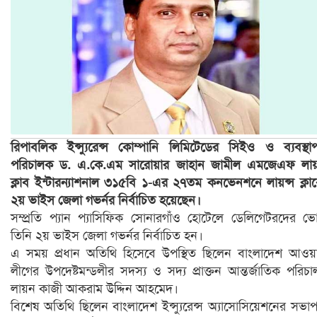
রিপাবলিক ইন্স্যুরেন্স কোম্পানি লিমিটেডের সিইও ও ব্যবস্থা
পরিচালক ড. এ.কে.এম সারোয়ার জাহান জামীল এমজেএফ লায়ন
ক্লাব ইন্টারন্যাশনাল ৩১৫বি ১-এর ২৭তম কনভেনশনে লায়ন্স ক্লা
২য় ভাইস জেলা গভর্নর নির্বাচিত হয়েছেন।
সম্প্রতি প্যান প্যাসিফিক সোনারগাঁও হোটেলে ডেলিগেটরদের ভ
তিনি ২য় ভাইস জেলা গভর্নর নির্বাচিত হন।
এ সময় প্রধান অতিথি হিসেবে উপস্থিত ছিলেন বাংলাদেশ আওয়
লীগের উপদেষ্টমন্ডলীর সদস্য ও সদ্য প্রাক্তন আন্তর্জাতিক পরিচ
লায়ন কাজী আকরাম উদ্দিন আহমেদ।
বিশেষ অতিথি ছিলেন বাংলাদেশ ইন্স্যুরেন্স অ্যাসোসিয়েশনের সভা