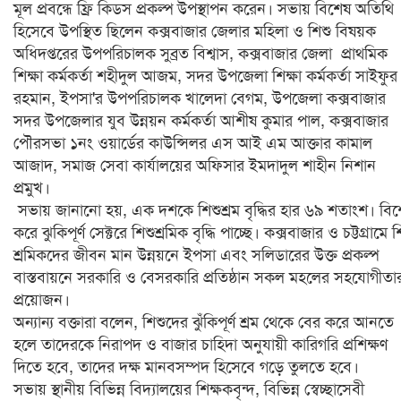
মূল প্রবন্ধে ফ্রি কিডস প্রকল্প উপস্থাপন করেন। সভায় বিশেষ অতিথি
হিসেবে উপস্থিত ছিলেন কক্সবাজার জেলার মহিলা ও শিশু বিষয়ক
অধিদপ্তরের উপপরিচালক সুব্রত বিশ্বাস, কক্সবাজার জেলা প্রাথমিক
শিক্ষা কর্মকর্তা শহীদুল আজম, সদর উপজেলা শিক্ষা কর্মকর্তা সাইফুর
রহমান, ইপসা'র উপপরিচালক খালেদা বেগম, উপজেলা কক্সবাজার
সদর উপজেলার যুব উন্নয়ন কর্মকর্তা আশীষ কুমার পাল, কক্সবাজার
পৌরসভা ১নং ওয়ার্ডের কাউন্সিলর এস আই এম আক্তার কামাল
আজাদ, সমাজ সেবা কার্যালয়ের অফিসার ইমদাদুল শাহীন নিশান
প্রমুখ।
সভায় জানানো হয়, এক দশকে শিশুশ্রম বৃদ্ধির হার ৬৯ শতাংশ। বি
করে ঝুকিপূর্ণ সেক্টরে শিশুশ্রমিক বৃদ্ধি পাচ্ছে। কক্সবাজার ও চট্টগ্রামে শ
শ্রমিকদের জীবন মান উন্নয়নে ইপসা এবং সলিডারের উক্ত প্রকল্প
বাস্তবায়নে সরকারি ও বেসরকারি প্রতিষ্ঠান সকল মহলের সহযোগীতা
প্রয়োজন।
অন্যান্য বক্তারা বলেন, শিশুদের ঝুঁকিপূর্ণ শ্রম থেকে বের করে আনতে
হলে তাদেরকে নিরাপদ ও বাজার চাহিদা অনুযায়ী কারিগরি প্রশিক্ষণ
দিতে হবে, তাদের দক্ষ মানবসম্পদ হিসেবে গড়ে তুলতে হবে।
সভায় স্থানীয় বিভিন্ন বিদ্যালয়ের শিক্ষকবৃন্দ, বিভিন্ন স্বেচ্ছাসেবী