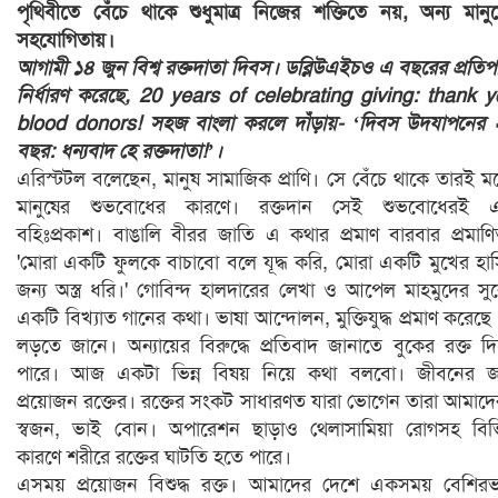
পৃথিবীতে বেঁচে থাকে শুধুমাত্র নিজের শক্তিতে নয়, অন্য মানু
সহযোগিতায়।
আগামী ১৪ জুন বিশ্ব রক্তদাতা দিবস। ডব্লিউএইচও এ বছরের প্রতিপা
নির্ধারণ করেছে, 20 years of celebrating giving: thank 
blood donors! সহজ বাংলা করলে দাঁড়ায়- ‘দিবস উদযাপনের
বছর: ধন্যবাদ হে রক্তদাতা!’।
এরিস্টটল বলেছেন, মানুষ সামাজিক প্রাণি। সে বেঁচে থাকে তারই 
মানুষের শুভবোধের কারণে। রক্তদান সেই শুভবোধেরই 
বহিঃপ্রকাশ। বাঙালি বীরর জাতি এ কথার প্রমাণ বারবার প্রমাণ
'মোরা একটি ফুলকে বাচাবো বলে যূদ্ধ করি, মোরা একটি মুখের হা
জন্য অস্ত্র ধরি।' গোবিন্দ হালদারের লেখা ও আপেল মাহমুদের সু
একটি বিখ্যাত গানের কথা। ভাষা আন্দোলন, মুক্তিযুদ্ধ প্রমাণ করেছে
লড়তে জানে। অন্যায়ের বিরুদ্ধে প্রতিবাদ জানাতে বুকের রক্ত দ
পারে। আজ একটা ভিন্ন বিষয় নিয়ে কথা বলবো। জীবনের জ
প্রয়োজন রক্তের। রক্তের সংকট সাধারণত যারা ভোগেন তারা আমাদ
স্বজন, ভাই বোন। অপারেশন ছাড়াও থেলাসামিয়া রোগসহ বিভি
কারণে শরীরে রক্তের ঘাটতি হতে পারে।
এসময় প্রয়োজন বিশুদ্ধ রক্ত। আমাদের দেশে একসময় বেশির