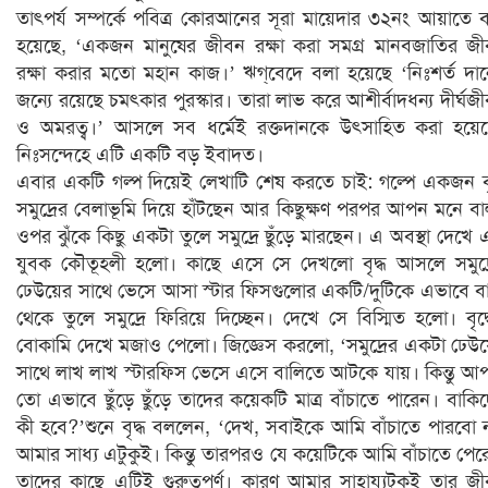
তাৎপর্য সম্পর্কে পবিত্র কোরআনের সূরা মায়েদার ৩২নং আয়াতে 
হয়েছে, ‘একজন মানুষের জীবন রক্ষা করা সমগ্র মানবজাতির জ
রক্ষা করার মতো মহান কাজ।’ ঋগ্‌বেদে বলা হয়েছে ‘নিঃশর্ত দা
জন্যে রয়েছে চমৎকার পুরস্কার। তারা লাভ করে আশীর্বাদধন্য দীর্ঘজ
ও অমরত্ব।’ আসলে সব ধর্মেই রক্তদানকে উৎসাহিত করা হয়ে
নিঃসন্দেহে এটি একটি বড় ইবাদত।
এবার একটি গল্প দিয়েই লেখাটি শেষ করতে চাই: গল্পে একজন বৃ
সমুদ্রের বেলাভূমি দিয়ে হাঁটছেন আর কিছুক্ষণ পরপর আপন মনে বা
ওপর ঝুঁকে কিছু একটা তুলে সমুদ্রে ছুঁড়ে মারছেন। এ অবস্থা দেখে
যুবক কৌতূহলী হলো। কাছে এসে সে দেখলো বৃদ্ধ আসলে সমুদ্
ঢেউয়ের সাথে ভেসে আসা স্টার ফিসগুলোর একটি/দুটিকে এভাবে ব
থেকে তুলে সমুদ্রে ফিরিয়ে দিচ্ছেন। দেখে সে বিস্মিত হলো। বৃদ্
বোকামি দেখে মজাও পেলো। জিজ্ঞেস করলো, ‘সমুদ্রের একটা ঢেউ
সাথে লাখ লাখ স্টারফিস ভেসে এসে বালিতে আটকে যায়। কিন্তু আ
তো এভাবে ছুঁড়ে ছুঁড়ে তাদের কয়েকটি মাত্র বাঁচাতে পারেন। বাকি
কী হবে?’শুনে বৃদ্ধ বললেন, ‘দেখ, সবাইকে আমি বাঁচাতে পারবো 
আমার সাধ্য এটুকুই। কিন্তু তারপরও যে কয়েটিকে আমি বাঁচাতে পের
তাদের কাছে এটিই গুরুত্বপূর্ণ। কারণ আমার সাহায্যটুকুই তার জ