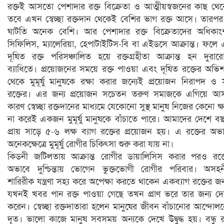
রক্তই আসতো পেশাদার রক্ত বিক্রেতা ও আত্মীয়স্বজনের কাছ থে
তবে এখন স্বেচ্ছা রক্তদান থেকেই বেশির ভাগ রক্ত আসে। তারপ
ঘাটতি অনেক বেশি। আর পেশাদার রক্ত বিক্রেতাদের অধিকা
সিফিলিস, ম্যালেরিয়া, হেপাটাইটিস-বি বা এইডসে আক্রান্ত। ফলে
দূষিত রক্ত পরিসঞ্চালিত হয়ে রক্তগ্রহীতা আক্রান্ত হন দুরারো
ব্যাধিতে। প্রয়োজনের সময়ে রক্ত পাওয়া এবং দূষিত রক্তের অভি
থেকে মুমূর্ষু মানুষকে রক্ষা করার জন্যেই প্রয়োজন নিরাপদ ও সু
রক্তের। এর জন্য প্রয়োজন সচেতন তরুণ সমাজকে এগিয়ে আস
কারণ স্বেচ্ছা রক্তদানের মাধ্যমে যেকোনো সুস্থ মানুষ নিজের কেনো ক্
না করেই একজন মুমূর্ষু মানুষকে বাঁচাতে পারে। আমাদের দেশে ব
প্রায় সাড়ে ৫-৬ লক্ষ ব্যাগ রক্তের প্রয়োজন হয়। এ রক্তের অভ
অনেকক্ষেত্রে মুমূর্ষু রোগীর চিকিৎসা শুরু করা যায় না।
কিডনী জটিলতায় আক্রান্ত রোগীর ডায়ালিসিস করার পরও রক্
অভাবে দুশ্চিন্তায় ভোগেন ভুক্তভোগী রোগীর পরিবার। অসহ
শারিরীক যন্ত্রণা সহ্য করে অপেক্ষা করতে থাকেন একব্যাগ রক্তের জন
যখনই খবর পান রক্ত পাওয়া গেছে তখন প্রাণ ভরে তার জন্য দ
করেন। স্বেচ্ছা রক্তদাতারা হলেন মানুষের জীবন বাঁচানোর আন্দোল
দূত। ভালো কাজে মানুষ সবসময় অন্যকে দেখে উদ্বুদ্ধ হয়। বন্ধু র