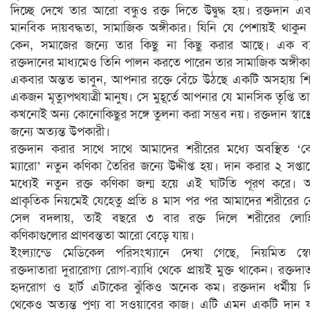
দিচ্ছে দেখে তার আরো বন্ধুও রক্ত দিতে উদ্বুদ্ধ হয়। রক্তদান এ
মানবিক দায়বদ্ধতা, সামাজিক অঙ্গীকার। যিনি যে পেশায়ই থাকুন
কেন, সমাজের জন্যে তার কিছু না কিছু করার আছে। এক ব্
রক্তদানের মাধ্যমেও তিনি পালন করতে পারেন তার সামাজিক অঙ্গীক
একবার অন্তত ভাবুন, আপনার রক্তে বেঁচে উঠছে একটি অসহায় শি
একজন মৃত্যুপথযাত্রী মানুষ। সে মুহূর্তে আপনার যে মানসিক তৃপ্তি ত
কখনোই অন্য কোনোকিছুর সঙ্গে তুলনা করা সম্ভব নয়। রক্তদান স্বাস্থ্
জন্যে অত্যন্ত উপকারী।
রক্তদান করার সাথে সাথে আমাদের শরীরের মধ্যে অবস্থিত ‘
ম্যারো’ নতুন কণিকা তৈরির জন্যে উদ্দীপ্ত হয়। দান করার ২ সপ্তা
মধ্যেই নতুন রক্ত কণিকা জন্ম হয়ে এই ঘাটতি পূরণ করে।
প্রাকৃতিক নিয়মেই যেহেতু প্রতি ৪ মাস পর পর আমাদের শরীরের 
সেল বদলায়, তাই বছরে ৩ বার রক্ত দিলে শরীরের লোহ
কণিকাগুলোর প্রাণবন্ততা আরো বেড়ে যায়।
ইংল্যান্ডে মেডিকেল পরিসংখ্যানে দেখা গেছে, নিয়মিত স্বেচ
রক্তদাতারা দুরারোগ্য রোগ-ব্যাধি থেকে প্রায়ই মুক্ত থাকেন। রক্তদা
হৃদরোগ ও হার্ট এটাকের ঝুঁকিও অনেক কম। রক্তদান ধর্মীয় 
থেকেও অত্যন্ত পুণ্য বা সওয়াবের কাজ। এটি এমন একটি দান 