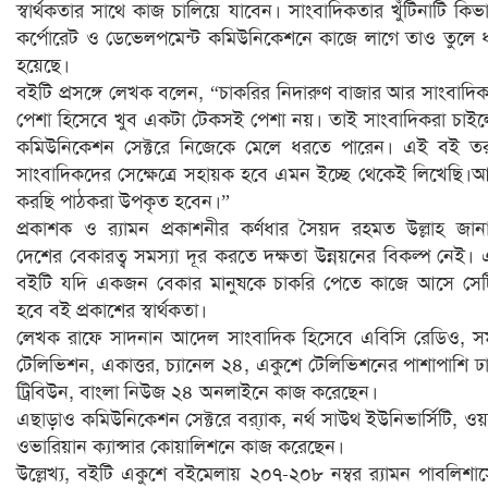
স্বার্থকতার সাথে কাজ চালিয়ে যাবেন। সাংবাদিকতার খুঁটিনাটি কিভ
কর্পোরেট ও ডেভেলপমেন্ট কমিউনিকেশনে কাজে লাগে তাও তুলে 
হয়েছে।
বইটি প্রসঙ্গে লেখক বলেন, “চাকরির নিদারুণ বাজার আর সাংবাদি
পেশা হিসেবে খুব একটা টেকসই পেশা নয়। তাই সাংবাদিকরা চাই
কমিউনিকেশন সেক্টরে নিজেকে মেলে ধরতে পারেন। এই বই ত
সাংবাদিকদের সেক্ষেত্রে সহায়ক হবে এমন ইচ্ছে থেকেই লিখেছি।
করছি পাঠকরা উপকৃত হবেন।”
প্রকাশক ও র‍্যামন প্রকাশনীর কর্ণধার সৈয়দ রহমত উল্লাহ জান
দেশের বেকারত্ব সমস্যা দূর করতে দক্ষতা উন্নয়নের বিকল্প নেই।
বইটি যদি একজন বেকার মানুষকে চাকরি পেতে কাজে আসে সে
হবে বই প্রকাশের স্বার্থকতা।
লেখক রাফে সাদনান আদেল সাংবাদিক হিসেবে এবিসি রেডিও, 
টেলিভিশন, একাত্তর, চ্যানেল ২৪, একুশে টেলিভিশনের পাশাপাশি ঢ
ট্রিবিউন, বাংলা নিউজ ২৪ অনলাইনে কাজ করেছেন।
এছাড়াও কমিউনিকেশন সেক্টরে ব্র‍্যাক, নর্থ সাউথ ইউনিভার্সিটি, ওয়ার্
ওভারিয়ান ক্যান্সার কোয়ালিশনে কাজ করেছেন।
উল্লেখ্য, বইটি একুশে বইমেলায় ২০৭-২০৮ নম্বর র‍্যামন পাবলিশার্