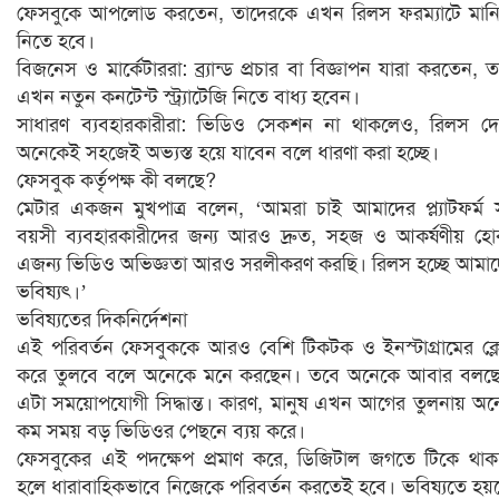
ফেসবুকে আপলোড করতেন, তাদেরকে এখন রিলস ফরম্যাটে মান
নিতে হবে।
বিজনেস ও মার্কেটাররা: ব্র্যান্ড প্রচার বা বিজ্ঞাপন যারা করতেন, ত
এখন নতুন কনটেন্ট স্ট্র্যাটেজি নিতে বাধ্য হবেন।
সাধারণ ব্যবহারকারীরা: ভিডিও সেকশন না থাকলেও, রিলস দ
অনেকেই সহজেই অভ্যস্ত হয়ে যাবেন বলে ধারণা করা হচ্ছে।
ফেসবুক কর্তৃপক্ষ কী বলছে?
মেটার একজন মুখপাত্র বলেন, ‘আমরা চাই আমাদের প্ল্যাটফর্ম
বয়সী ব্যবহারকারীদের জন্য আরও দ্রুত, সহজ ও আকর্ষণীয় হ
এজন্য ভিডিও অভিজ্ঞতা আরও সরলীকরণ করছি। রিলস হচ্ছে আমা
ভবিষ্যৎ।’
ভবিষ্যতের দিকনির্দেশনা
এই পরিবর্তন ফেসবুককে আরও বেশি টিকটক ও ইনস্টাগ্রামের ক্
করে তুলবে বলে অনেকে মনে করছেন। তবে অনেকে আবার বলছে
এটা সময়োপযোগী সিদ্ধান্ত। কারণ, মানুষ এখন আগের তুলনায় অ
কম সময় বড় ভিডিওর পেছনে ব্যয় করে।
ফেসবুকের এই পদক্ষেপ প্রমাণ করে, ডিজিটাল জগতে টিকে থা
হলে ধারাবাহিকভাবে নিজেকে পরিবর্তন করতেই হবে। ভবিষ্যতে হ