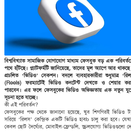
বিশ্ববিখ্যাত সামাজিক যোগাযোগ মাধ্যম ফেসবুক বড় এক পরিবর্ত
পথে হাঁটছে। প্ল্যাটফর্মটি জানিয়েছে, তাদের মূল অ্যাপে আর থাকছে
প্রচলিত ‘ভিডিও’ সেকশন। বদলে ব্যবহারকারীরা শুধুমাত্র ‘রি
(Reels) ফরম্যাটেই ভিডিও কনটেন্ট দেখতে ও শেয়ার কর
পারবেন। এর ফলে ফেসবুকের ভিডিও অভিজ্ঞতায় এক নতুন যু
সূচনা হতে যাচ্ছে।
কী এই পরিবর্তন?
ফেসবুকের পক্ষ থেকে জানানো হয়েছে, খুব শিগগিরই ভিডিও ট্
সরিয়ে ‘রিলস’ কেন্দ্রিক একটি ভিডিও হাবb চালু করা হবে। যেখ
কেবল ছোট দৈর্ঘ্যের, মোবাইল-ফ্রেন্ডলি, স্ক্রলযোগ্য ভিডিওগুলো দ