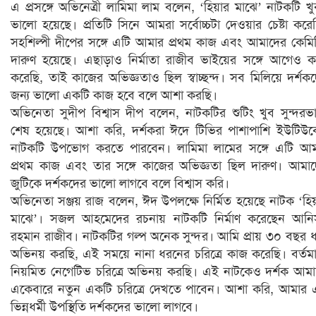
এ প্রসঙ্গে অভিনেত্রী লামিমা লাম বলেন, ‘হিয়ার মাঝে’ নাটকটি খ
ভালো হয়েছে। প্রতিটি সিনে আমরা সর্বোচ্চটা দেওয়ার চেষ্টা করে
সহশিল্পী দীপের সঙ্গে এটি আমার প্রথম কাজ এবং আমাদের কেমিস্ট
দারুণ হয়েছে। এছাড়াও নির্মাতা রাজীব ভাইয়ের সঙ্গে আগেও 
করেছি, তাই কাজের অভিজ্ঞতাও ছিল স্বাচ্ছন্দ। সব মিলিয়ে দর্শক
জন্য ভালো একটি কাজ হবে বলে আশা করছি।
অভিনেতা সুদীপ বিশ্বাস দীপ বলেন, নাটকটির শুটিং খুব সুন্দরভ
শেষ হয়েছে। আশা করি, দর্শকরা ঈদে টিভির পাশাপাশি ইউটিউ
নাটকটি উপভোগ করতে পারবেন। লামিমা লামের সঙ্গে এটি আ
প্রথম কাজ এবং তার সঙ্গে কাজের অভিজ্ঞতা ছিল দারুণ। আমা
জুটিকে দর্শকদের ভালো লাগবে বলে বিশ্বাস করি।
অভিনেতা সঞ্জয় রাজ বলেন, ঈদ উপলক্ষে নির্মিত হয়েছে নাটক ‘হিয
মাঝে’। সজল আহমেদের রচনায় নাটকটি নির্মাণ করেছেন আনি
রহমান রাজীব। নাটকটির গল্প অনেক সুন্দর। আমি প্রায় ৩০ বছর 
অভিনয় করছি, এই সময়ে নানা ধরনের চরিত্রে কাজ করেছি। বর্তম
নিয়মিত নেগেটিভ চরিত্রে অভিনয় করছি। এই নাটকেও দর্শক আম
একেবারে নতুন একটি চরিত্রে দেখতে পাবেন। আশা করি, আমার
ভিন্নধর্মী উপস্থিতি দর্শকদের ভালো লাগবে।