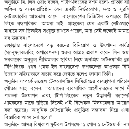
অনুষ্ঠানে মি. লিন ওয়াং বলেন, “টিপি-লিংকের দর্শন হলো- প্রতিটি বা
অফিস ও ব্যবসাপ্রতিষ্ঠান যেন একটি নির্ভরযোগ্য, দ্রুত ও সুরক্
নেটওয়ার্কের আওতায় আসে। বাংলাদেশের ডিজিটাল রূপান্তরে টি
লিংক বদ্ধপরিকর। আমরা চাই, গ্রাহকেরা যেন একটি নেটওয়ার্
মাধ্যমে সব ডিভাইস সংযুক্ত রাখতে পারেন, আর সেই লক্ষ্যেই আমা
সব উদ্ভাবন।”
এছাড়াও বাংলাদেশে বড় ধরনের বিনিয়োগ ও উৎপাদন কার্যক্
(ম্যানুফ্যাকচারিং অপারেশনস) শুরুর আগ্রহ প্রকাশ করেন লিন ওয়
সরকারের অনুকূল নীতিমালার সুবিধা নিয়ে জনপ্রিয় নেটওয়ার্কিং ব্র্যা
টিপি-লিংক এখন ‘মেক ইন বাংলাদেশ’ রূপকল্পের আওতায় বিভি
উদ্যোগ সক্রিয়ভাবে যাচাই করে দেখছে বলেও জানান তিনি।
অনুষ্ঠান সম্পর্কে এক্সেল টেকনোলজিস লিমিটেডের ব্যবস্থাপনা পরিচ
গৌতম সাহা বলেন, “আমাদের ব্যবসায়িক অংশীদারদের সাথে দী
পথচলা উদযাপন এবং টিপি-লিংকের নতুন উদ্ভাবনী ক্যাম্প
গ্রাহকদের মাঝে ছড়িয়ে দিতেই এই বিশেষজ্ঞ মিলনমেলার আয়
করা হয়েছে। আধুনিক নেটওয়ার্কিং প্রযুক্তির সম্ভাবনা নিয়ে এখ
বিস্তারিত আলোচনা হবে।”
অনুষ্ঠানে আসন্ন বিশ্বকাপ ফুটবল উপলক্ষে ‘১ গোল ১ নেটওয়ার্ক’ ন