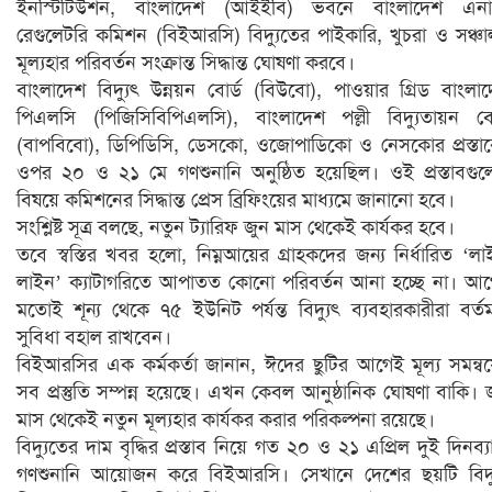
ইনস্টিটিউশন, বাংলাদেশ (আইইবি) ভবনে বাংলাদেশ এনার্
রেগুলেটরি কমিশন (বিইআরসি) বিদ্যুতের পাইকারি, খুচরা ও সঞ্চ
মূল্যহার পরিবর্তন সংক্রান্ত সিদ্ধান্ত ঘোষণা করবে।
বাংলাদেশ বিদ্যুৎ উন্নয়ন বোর্ড (বিউবো), পাওয়ার গ্রিড বাংলা
পিএলসি (পিজিসিবিপিএলসি), বাংলাদেশ পল্লী বিদ্যুতায়ন বো
(বাপবিবো), ডিপিডিসি, ডেসকো, ওজোপাডিকো ও নেসকোর প্রস্তা
ওপর ২০ ও ২১ মে গণশুনানি অনুষ্ঠিত হয়েছিল। ওই প্রস্তাবগু
বিষয়ে কমিশনের সিদ্ধান্ত প্রেস ব্রিফিংয়ের মাধ্যমে জানানো হবে।
সংশ্লিষ্ট সূত্র বলছে, নতুন ট্যারিফ জুন মাস থেকেই কার্যকর হবে।
তবে স্বস্তির খবর হলো, নিম্নআয়ের গ্রাহকদের জন্য নির্ধারিত ‘ল
লাইন’ ক্যাটাগরিতে আপাতত কোনো পরিবর্তন আনা হচ্ছে না। আ
মতোই শূন্য থেকে ৭৫ ইউনিট পর্যন্ত বিদ্যুৎ ব্যবহারকারীরা বর্ত
সুবিধা বহাল রাখবেন।
বিইআরসির এক কর্মকর্তা জানান, ঈদের ছুটির আগেই মূল্য সমন্ব
সব প্রস্তুতি সম্পন্ন হয়েছে। এখন কেবল আনুষ্ঠানিক ঘোষণা বাকি। 
মাস থেকেই নতুন মূল্যহার কার্যকর করার পরিকল্পনা রয়েছে।
বিদ্যুতের দাম বৃদ্ধির প্রস্তাব নিয়ে গত ২০ ও ২১ এপ্রিল দুই দিনব্য
গণশুনানি আয়োজন করে বিইআরসি। সেখানে দেশের ছয়টি বিদ্