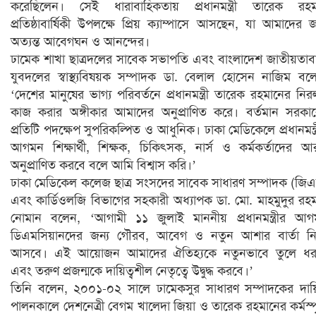
করেছিলেন। সেই ধারাবাহিকতায় প্রধানমন্ত্রী তারেক রহম
প্রতিষ্ঠাবার্ষিকী উপলক্ষে প্রিয় ক্যাম্পাসে আসছেন, যা আমাদের জ
অত্যন্ত আবেগঘন ও আনন্দের।
ঢামেক শাখা ছাত্রদলের সাবেক সভাপতি এবং বাংলাদেশ জাতীয়তাব
যুবদলের স্বাস্থ্যবিষয়ক সম্পাদক ডা. বেলাল হোসেন নাজিম বল
‘দেশের মানুষের ভাগ্য পরিবর্তনে প্রধানমন্ত্রী তারেক রহমানের নি
কাজ করার অঙ্গীকার আমাদের অনুপ্রাণিত করে। বর্তমান সরকা
প্রতিটি পদক্ষেপ সুপরিকল্পিত ও আধুনিক। ঢাকা মেডিকেলে প্রধানমন্ত্
আগমন শিক্ষার্থী, শিক্ষক, চিকিৎসক, নার্স ও কর্মকর্তাদের 
অনুপ্রাণিত করবে বলে আমি বিশ্বাস করি।’
ঢাকা মেডিকেল কলেজ ছাত্র সংসদের সাবেক সাধারণ সম্পাদক (জি
এবং কার্ডিওলজি বিভাগের সহকারী অধ্যাপক ডা. মো. মাহমুদুর রহ
নোমান বলেন, ‘আগামী ১১ জুলাই মাননীয় প্রধানমন্ত্রীর আ
ডিএমসিয়ানদের জন্য গৌরব, আবেগ ও নতুন আশার বার্তা নি
আসবে। এই আয়োজন আমাদের ঐতিহ্যকে নতুনভাবে তুলে ধর
এবং তরুণ প্রজন্মকে দায়িত্বশীল নেতৃত্বে উদ্বুদ্ধ করবে।’
তিনি বলেন, ২০০১-০২ সালে ঢামেকসুর সাধারণ সম্পাদকের দায়ি
পালনকালে দেশনেত্রী বেগম খালেদা জিয়া ও তারেক রহমানের কর্মস্প