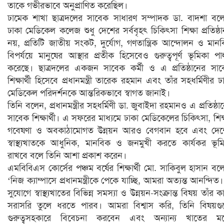
তাকে গভীরভাবে অনুপ্রাণিত করেছিল।
ঢামেক শাখা ছাত্রদলের সাবেক সাধারণ সম্পাদক ডা. বাদশা বল
ঢাকা মেডিকেল কলেজ শুধু দেশের সর্ববৃহৎ চিকিৎসা শিক্ষা প্রতিষ্ঠ
নয়, প্রতিটি জাতীয় সংকট, দুর্যোগ, গণতান্ত্রিক আন্দোলন ও মান
বিপর্যয়ে মানুষের আস্থার প্রতীক হিসেবেও গুরুত্বপূর্ণ ভূমিকা প
করেছে। ছাত্রদলের একজন সাবেক কর্মী ও এ প্রতিষ্ঠানের সা
শিক্ষার্থী হিসেবে প্রধানমন্ত্রী তারেক রহমান এবং তাঁর সহধর্মিণীর ঢ
মেডিকেল পরিদর্শনকে আন্তরিকভাবে স্বাগত জানাই।
তিনি বলেন, প্রধানমন্ত্রীর সহধর্মিণী ডা. জুবাইদা রহমানও এ প্রতিষ্ঠা
সাবেক শিক্ষার্থী। এ সফরের মাধ্যমে ঢাকা মেডিকেলের চিকিৎসা, শিক্
গবেষণা ও অবকাঠামোগত উন্নয়ন আরও বেগবান হবে এবং দেশ
স্বাস্থ্যখাতকে আধুনিক, মানবিক ও জনমুখী করতে কার্যকর ভূম
রাখবে বলে তিনি আশা প্রকাশ করেন।
এমবিবিএস কোর্সের পঞ্চম বর্ষের শিক্ষার্থী মো. সাকিবুল হাসান বল
‘নিজ ক্যাম্পাসে প্রধানমন্ত্রীকে পেকে যাচ্ছি, আমরা অত্যন্ত আনন্দিত
সুযোগে স্বাস্থ্যখাতের বিভিন্ন সমস্যা ও উন্নয়ন-সংক্রান্ত বিষয় তাঁর ক
সরাসরি তুলে ধরতে পারব। আমরা বিশ্বাস করি, তিনি বিষয়গ
গুরুত্বসহকারে বিবেচনা করবেন এবং অন্যান্য খাতের ম