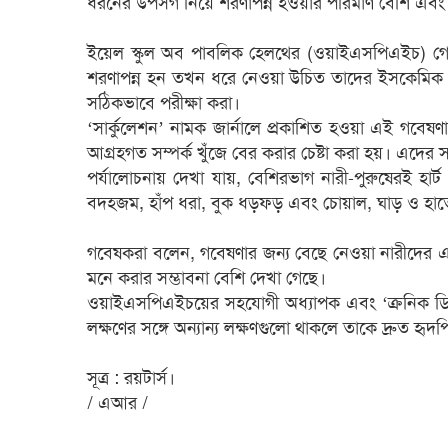
ধরনের উপসর্গ নিয়ে শরণাপন্ন হওয়ার পরিমাণ বেশি এব
ইয়েল স্কুল অব পাবলিক হেলথের (ওয়াইএসপিএইচ) গেইল
শরণাপন্ন হন তখন ধরে নেওয়া উচিত তাদের ইসকেমিক হা
সঠিকভাবে পরীক্ষা করা।
‘সার্কুলেশন’ নামক জার্নালে প্রকাশিত হওয়া এই গবেষণ
আগ্রহগত সম্পর্ক খুঁজে বের করার চেষ্টা করা হয়। এ
পর্যালোচনায় দেখা যায়, বেশিরভাগ নারী-পুরুষেরই হার্
বদহজম, হাঁপ ধরা, বুক ধড়ফড় এবং চোয়াল, ঘাড় ও হাতে 
গবেষকরা বলেন, গবেষণার জন্য বেছে নেওয়া নারীদের এই 
মনে করার সম্ভাবনা বেশি দেখা গেছে।
ওয়াইএসপিএইচয়ের সহযোগী অধ্যাপক এবং ‘ক্রনিক ডিজি
লক্ষণের সঙ্গে অন্যান্য লক্ষণগুলো থাকলে তাকে দ্রুত হৃদপ
সূত্র : রয়টার্স।
/ এআর /