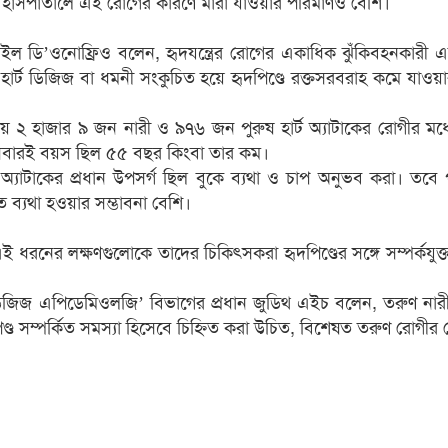
ং হাসপাতালে এই রোগের কারণে মারা যাওয়ার পরিমাণও বেশি।
 ডি’ওনোফ্রিও বলেন, হৃদযন্ত্রের রোগের একাধিক ঝুঁকিবহনকারী 
র্ট ডিজিজ বা ধমনী সংকুচিত হয়ে হৃদপিণ্ডে রক্তসরবরাহ কমে যাও
ায় ২ হাজার ৯ জন নারী ও ৯৭৬ জন পুরুষ হার্ট অ্যাটাকের রোগীর মধ্য
দের সবারই বয়স ছিল ৫৫ বছর কিংবা তার কম।
ট অ্যাটাকের প্রধান উপসর্গ ছিল বুকে ব্যথা ও চাপ অনুভব করা। তবে প
ব্যথা হওয়ার সম্ভাবনা বেশি।
ধরনের লক্ষণগুলোকে তাদের চিকিৎসকরা হৃদপিণ্ডের সঙ্গে সম্পর্কযুক্
জ এপিডেমিওলজি’ বিভাগের প্রধান জুডিথ এইচ বলেন, তরুণ নারী ও প
িণ্ড সম্পর্কিত সমস্যা হিসেবে চিহ্নিত করা উচিত, বিশেষত তরুণ রোগীর ক্