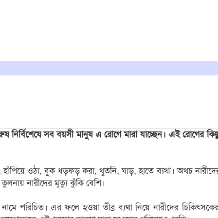
ুরুষ নির্বিশেষে সব বয়সী মানুষ এ রোগে মারা যাচ্ছেন। এই রোগের কিছ
হজম, হাঁপিয়ে ওঠা, বুক ধড়ফড় করা, থুতনি, ঘাড়, হাতে ব্যথা। অথচ নার
নায় নারীদের মৃত্যু ঝুঁকি বেশি।
াটাক’ নামে পরিচিত। এর ফলে হওয়া তীব্র ব্যথা নিয়ে নারীদের চিকিৎসক