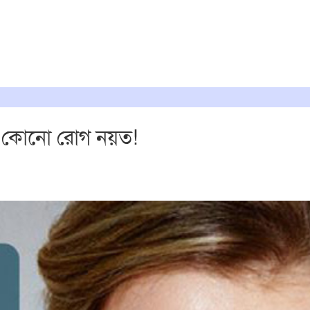
মক কোনো রোগ নয়ত!