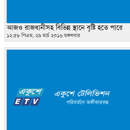
আজও রাজধানীসহ বিভিন্ন স্থানে বৃষ্টি হতে পারে
১২:৫৮ পিএম, ২৯ মার্চ ২০১৬ মঙ্গলবার