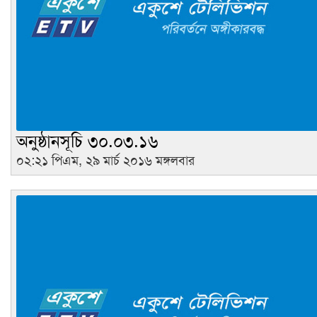
অনুষ্ঠানসূচি ৩০.০৩.১৬
০২:২১ পিএম, ২৯ মার্চ ২০১৬ মঙ্গলবার