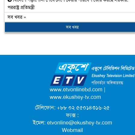
পররাষ্ট্র প্রতিমন্ত্রী
সব খবর »
সব খবর
www.etvonlinebd.com
|
www.ekushey-tv.com
টেলিফোন: +৮৮ ০২ ৫৫০১৪৩১৬-২৫
ফ্যক্স :
ইমেল:
etvonline@ekushey-tv.com
Webmail