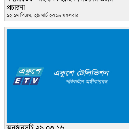
প্রচারণা
১২:১৭ পিএম, ২৯ মার্চ ২০১৬ মঙ্গলবার
অনুষ্ঠানসূচি ২৯.০৩.১৬