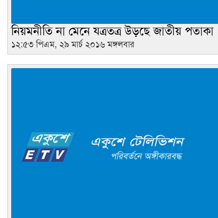
নিয়মনীতি না মেনে যত্রতত্র উড়ছে জাতীয় পতাকা
১২:৫৩ পিএম, ২৯ মার্চ ২০১৬ মঙ্গলবার