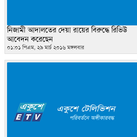
নিজামী আদালতের দেয়া রায়ের বিরুদ্ধে রিভিউ
আবেদন করেছেন
০১:০১ পিএম, ২৯ মার্চ ২০১৬ মঙ্গলবার