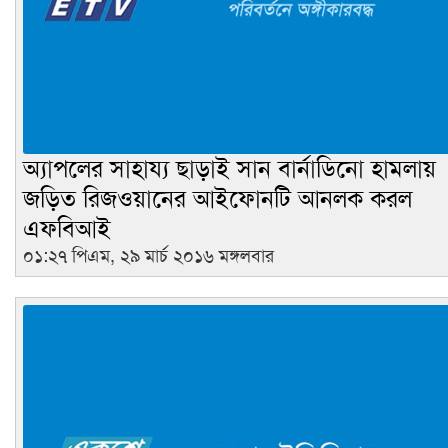
অ্যাপলের সাহায্য ছাড়াই সান বার্নাডিনো হামলায়
জড়িত রিজওয়ানের আইফোনটি আনলক করল
এফবিআই
০১:২৭ পিএম, ২৯ মার্চ ২০১৬ মঙ্গলবার