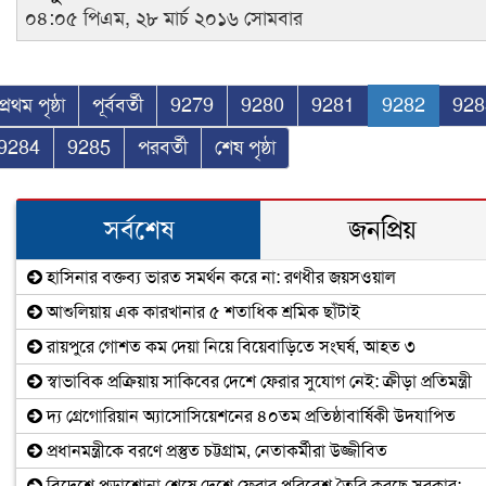
০৪:০৫ পিএম, ২৮ মার্চ ২০১৬ সোমবার
প্রথম পৃষ্ঠা
পূর্ববর্তী
9279
9280
9281
9282
928
9284
9285
পরবর্তী
শেষ পৃষ্ঠা
সর্বশেষ
জনপ্রিয়
হাসিনার বক্তব্য ভারত সমর্থন করে না: রণধীর জয়সওয়াল
আশুলিয়ায় এক কারখানার ৫ শতাধিক শ্রমিক ছাঁটাই
রায়পুরে গোশত কম দেয়া নিয়ে বিয়েবাড়িতে সংঘর্ষ, আহত ৩
স্বাভাবিক প্রক্রিয়ায় সাকিবের দেশে ফেরার সুযোগ নেই: ক্রীড়া প্রতিমন্ত্রী
দ্য গ্রেগোরিয়ান অ্যাসোসিয়েশনের ৪০তম প্রতিষ্ঠাবার্ষিকী উদযাপিত
প্রধানমন্ত্রীকে বরণে প্রস্তুত চট্টগ্রাম, নেতাকর্মীরা উজ্জীবিত
বিদেশে পড়াশোনা শেষে দেশে ফেরার পরিবেশ তৈরি করছে সরকার: