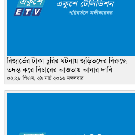
রিজার্ভের টাকা চুরির ঘটনায় জড়িতদের বিরুদ্ধে
তদন্ত করে বিচারের আওতায় আনার দাবি
০২:২৮ পিএম, ২৯ মার্চ ২০১৬ মঙ্গলবার