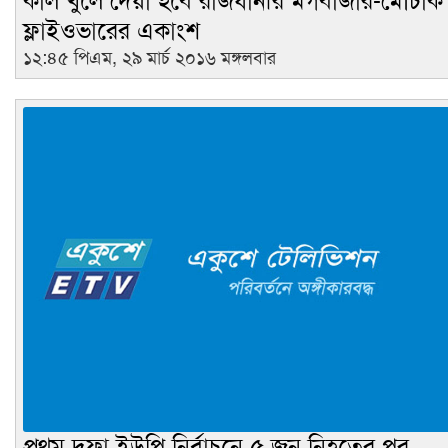
কাল খুলে দেয়া হবে রাজধানীর মগবাজার-মৌচাক
ফ্লাইওভারের একাংশ
১২:৪৫ পিএম, ২৯ মার্চ ২০১৬ মঙ্গলবার
প্রথম দফা ইউপি নির্বাচনে ৫ জন নিহতের পর