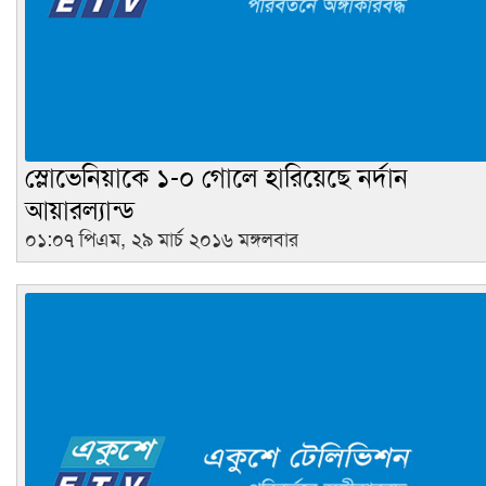
স্লোভেনিয়াকে ১-০ গোলে হারিয়েছে নর্দান
আয়ারল্যান্ড
০১:০৭ পিএম, ২৯ মার্চ ২০১৬ মঙ্গলবার