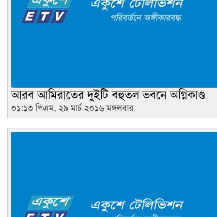
আরব আমিরাতের দুইটি বহুতল ভবনে অগ্নিকাণ্ড
০১:১৩ পিএম, ২৯ মার্চ ২০১৬ মঙ্গলবার