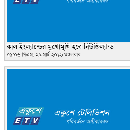
কাল ইংল্যান্ডের মুখোমুখি হবে নিউজিল্যান্ড
০১:০৬ পিএম, ২৯ মার্চ ২০১৬ মঙ্গলবার