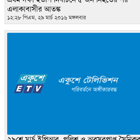
এলাকাবাসীর আতঙ্ক
১২:২৮ পিএম, ২৯ মার্চ ২০১৬ মঙ্গলবার
২৯শে মার্চ ইপিআর, পুলিশ ও অবসরপ্রাপ্ত সৈনিকর