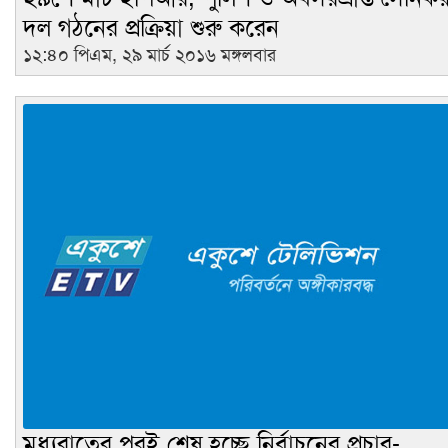
দল গঠনের প্রক্রিয়া শুরু করেন
১২:৪০ পিএম, ২৯ মার্চ ২০১৬ মঙ্গলবার
মধ্যরাতের পরই শেষ হচ্ছে নির্বাচনের প্রচার-