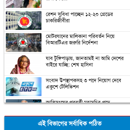
রেশন সুবিধা পাচ্ছেন ১২-২০ গ্রেডের
চাকরিজীবীরা
মোটরযানের মালিকানা পরিবর্তন নিয়ে
বিআরটিএর জরুরি নির্দেশনা
যাব টুঙ্গিপাড়ায়, জানতামই না আমি দেশের
বাইরে যাচ্ছি: শেখ হাসিনা
সংবাদ উপস্থাপকসহ ৩ পদে নিয়োগ দেবে
একুশে টেলিভিশন
জাতিসংঘের পরবর্তী মহাসচিব পদে
আলোচনায় ড. ইউনূস
এই বিভাগের সর্বাধিক পঠিত
ক্যাম্পাস অ্যাম্বাসেডর নিয়োগ দিচ্ছে একুশে