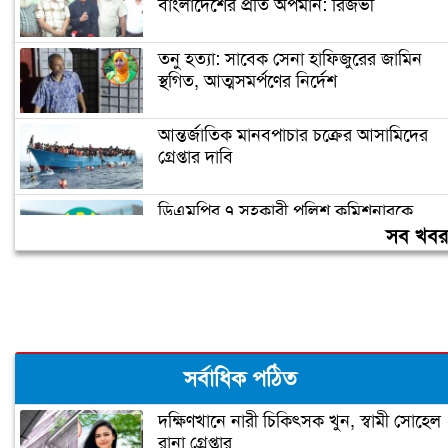
বাংলাদেশের প্রতি অপমান: রিজভী
তনু হত্যা: সাবেক সেনা হাফিজুরের জামিন
স্থগিত, আত্মসমর্পণের নির্দেশ
আন্তর্জাতিক মানবপাচার চক্রের আসামিদের
গ্রেপ্তার দাবি
ডিএমপির ৭ সহকারী পুলিশ কমিশনারকে
বদলি
সব খব
বন্যায় ক্ষতিগ্রস্ত ১০০ পরিবারকে রোববার
নতুন ঘর দেবেন প্রধানমন্ত্রী
সর্বাধিক পঠিত
দক্ষিণখানে নারী চিকিৎসক খুন, স্বামী সোহেল
রানা গ্রেপ্তার