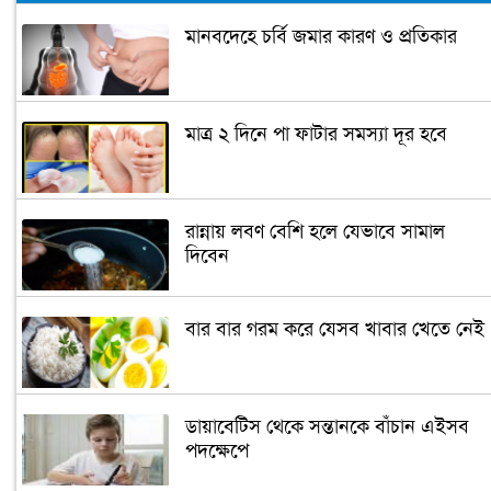
টেলিভিশন
মানবদেহে চর্বি জমার কারণ ও প্রতিকার
পদোন্নতি পেয়ে সচিব হলেন ২ কর্মকর্তা
মাত্র ২ দিনে পা ফাটার সমস্যা দূর হবে
লিগ্যাল এইডের মাধ্যমে সন্তান ফিরে পেল
সেই কিশোরী মা জুঁই
জেট ফুয়েলের দাম কমলো লিটারে ১৯ টাকা
রান্নায় লবণ বেশি হলে যেভাবে সামাল
দিবেন
মূল্যস্ফীতি কমে জুনে ৯ দশমিক ১৬ শতাংশ
বার বার গরম করে যেসব খাবার খেতে নেই
ছুটিতে গিয়ে না ফিরলে ৩ বছরের নিষেধাজ্ঞা,
নতুন নিয়ম সৌদির
ডায়াবেটিস থেকে সন্তানকে বাঁচান এইসব
পদক্ষেপে
এনবিআরের সবাই প্রস্তুত, রাজস্ব আদায়ের