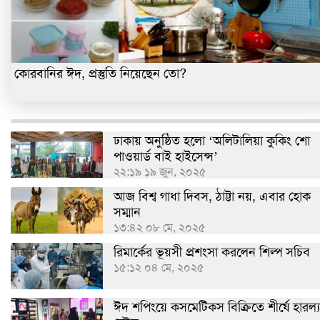
কোরবানির ঈদ, প্রস্তুতি নিয়েছেন তো?
ঢাকায় অনুষ্ঠিত হলো ‘অলিটালিয়া কুকিং শো
পাওয়ার্ড বাই হাইসেন্স’
২২:১৯ ১৯ জুন, ২০২৫
আজ বিশ্ব গাধা দিবস, ঠাট্টা নয়, এবার হোক
সম্মান
১৩:৪২ ০৮ মে, ২০২৫
রিমার্কের ভূয়সী প্রশংসা করলেন শিল্প সচিব
১৫:১২ ০৪ মে, ২০২৫
ঈদ শপিংয়ে কসমেটিকস বিক্রিতে শীর্ষে হারল্য