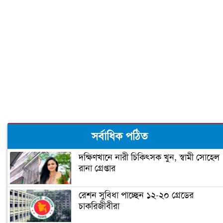
গর্ভবতীরা গায়ে রোদ লাগালে সন্তানের বুদ্ধি
বাড়ে!
শীতের শুরুতে নিন হাতের সঠিক যত্ন
ঠোঁটের কোণে জ্বরঠোসা, কারণ ও প্রতিকার
সর্বাধিক পঠিত
দক্ষিণখানে নারী চিকিৎসক খুন, স্বামী সোহেল
রানা গ্রেপ্তার
রেশন সুবিধা পাচ্ছেন ১২-২০ গ্রেডের
চাকরিজীবীরা