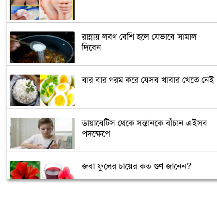
রান্নায় লবণ বেশি হলে যেভাবে সামাল
দিবেন
বার বার গরম করে যেসব খাবার খেতে নেই
ডায়াবেটিস থেকে সন্তানকে বাঁচান এইসব
পদক্ষেপে
জবা ফুলের চায়ের কত গুণ জানেন?
আপনি কেমন মানুষ তা বলে দেবে সেলফি!