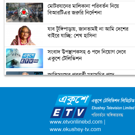
মোটরযানের মালিকানা পরিবর্তন নিয়ে
বিআরটিএর জরুরি নির্দেশনা
যাব টুঙ্গিপাড়ায়, জানতামই না আমি দেশের
বাইরে যাচ্ছি: শেখ হাসিনা
সংবাদ উপস্থাপকসহ ৩ পদে নিয়োগ দেবে
একুশে টেলিভিশন
জাতিসংঘের পরবর্তী মহাসচিব পদে
আলোচনায় ড. ইউনূস
ক্যাম্পাস অ্যাম্বাসেডর নিয়োগ দিচ্ছে একুশে
টেলিভিশন
পদোন্নতি পেয়ে সচিব হলেন ২ কর্মকর্তা
www.etvonlinebd.com
|
www.ekushey-tv.com