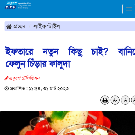
To
na
প্রচ্ছদ
লাইফস্টাইল
ইফতারে নতুন কিছু চাই? বানি
ফেলুন চিঁড়ার ফালুদা
একুশে টেলিভিশন
প্রকাশিত : ১১:৫৪, ৩১ মার্চ ২০২৩
A-
A