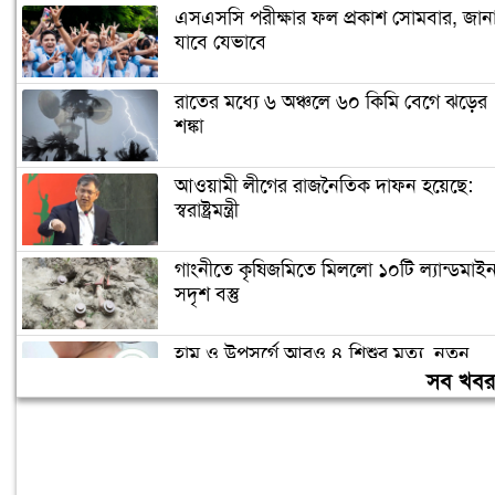
এসএসসি পরীক্ষার ফল প্রকাশ সোমবার, জান
যাবে যেভাবে
রাতের মধ্যে ৬ অঞ্চলে ৬০ কিমি বেগে ঝড়ের
শঙ্কা
আওয়ামী লীগের রাজনৈতিক দাফন হয়েছে:
স্বরাষ্ট্রমন্ত্রী
গাংনীতে কৃষিজমিতে মিললো ১০টি ল্যান্ডমাই
সদৃশ বস্তু
হাম ও উপসর্গে আরও ৪ শিশুর মৃত্যু, নতুন
রোগী ৭৭৬
সব খব
রোববার চট্টগ্রাম যাচ্ছেন প্রধানমন্ত্রী, বন্যায়
ক্ষতিগ্রস্তদের দিবেন নতুন ঘর