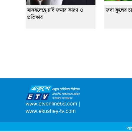
মানবদেহে চর্বি জমার কারণ ও
জবা ফুলের চ
প্রতিকার
www.etvonlinebd.com
|
www.ekushey-tv.com
আম