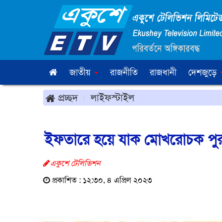
জাতীয়
রাজনীতি
রাজধানী
দেশজুড়ে
প্রচ্ছদ
লাইফস্টাইল
ইফতারে হয়ে যাক মোখরোচক পুর 
একুশে টেলিভিশন
প্রকাশিত : ১২:৩০, ৪ এপ্রিল ২০২৩