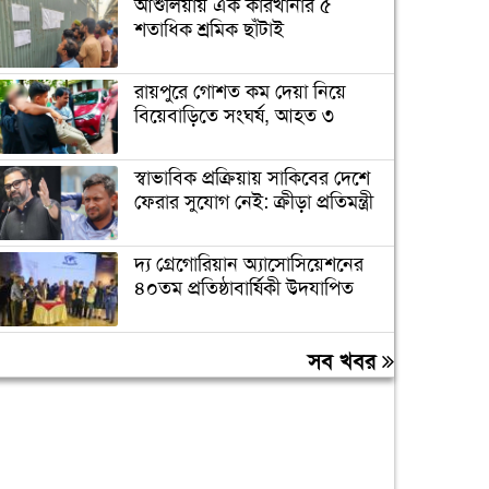
আশুলিয়ায় এক কারখানার ৫
শতাধিক শ্রমিক ছাঁটাই
রায়পুরে গোশত কম দেয়া নিয়ে
বিয়েবাড়িতে সংঘর্ষ, আহত ৩
স্বাভাবিক প্রক্রিয়ায় সাকিবের দেশে
ফেরার সুযোগ নেই: ক্রীড়া প্রতিমন্ত্রী
দ্য গ্রেগোরিয়ান অ্যাসোসিয়েশনের
৪০তম প্রতিষ্ঠাবার্ষিকী উদযাপিত
প্রধানমন্ত্রীকে বরণে প্রস্তুত চট্টগ্রাম,
সব খবর
নেতাকর্মীরা উজ্জীবিত
বিদেশে পড়াশোনা শেষে দেশে
ফেরার পরিবেশ তৈরি করছে
সরকার: পররাষ্ট্র প্রতিমন্ত্রী