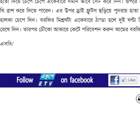
হাতা দিয়ে চেপে চেপে একেবারে সমান ভাবে সেট করে নিন। ওপরে 
ঘি ব্রাশ করে দিতে পারেন। এর উপর ড্রাই ফ্রুটস ছড়িয়ে পুনরায় হাতা
হালকা চেপে দিন। বরফির মিশ্রণটা একেবারে ঠান্ডা হলে দুই ঘণ্টা ফ
রেখে দিন। তারপর চৌকো আকারে কেটে পরিবেশন করুন আমের বরফি
এসবি/