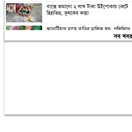
বাক্সে জমানো ২ লাখ টাকা উইপোকায় কেটে
ছিন্নভিন্ন, কৃষকের কান্না
ভাড়াটিয়ার হাতে বাড়ির মালিক খুন, পলিথিনে
মোড়ানো খণ্ড খণ্ড মরদেহ উদ্ধার
সব খব
জামায়াত নেতৃত্বাধীন জোটের রাষ্ট্রপতি প্রার্থী
অলি আহমদ