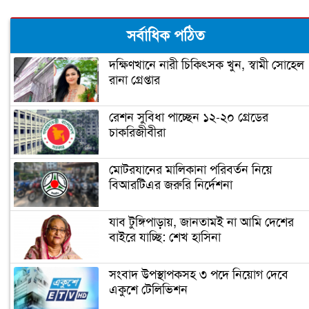
ঠোঁটের কোণে জ্বরঠোসা, কারণ ও প্রতিকার
সর্বাধিক পঠিত
দক্ষিণখানে নারী চিকিৎসক খুন, স্বামী সোহেল
রানা গ্রেপ্তার
রেশন সুবিধা পাচ্ছেন ১২-২০ গ্রেডের
চাকরিজীবীরা
মোটরযানের মালিকানা পরিবর্তন নিয়ে
বিআরটিএর জরুরি নির্দেশনা
যাব টুঙ্গিপাড়ায়, জানতামই না আমি দেশের
বাইরে যাচ্ছি: শেখ হাসিনা
সংবাদ উপস্থাপকসহ ৩ পদে নিয়োগ দেবে
একুশে টেলিভিশন