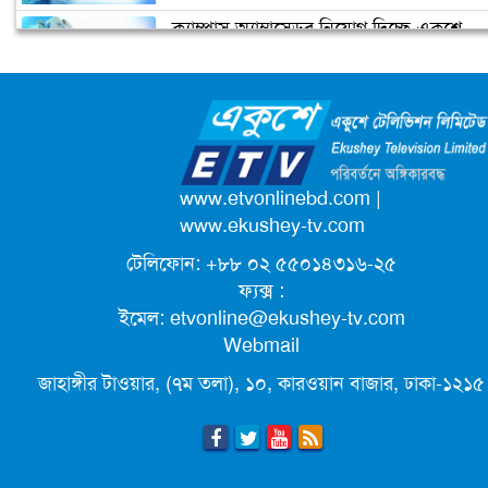
ক্যাম্পাস অ্যাম্বাসেডর নিয়োগ দিচ্ছে একুশে
টেলিভিশন
জাতিসংঘের পরবর্তী মহাসচিব পদে
আলোচনায় ড. ইউনূস
পদোন্নতি পেয়ে সচিব হলেন ২ কর্মকর্তা
www.etvonlinebd.com
|
www.ekushey-tv.com
টেলিফোন: +৮৮ ০২ ৫৫০১৪৩১৬-২৫
লিগ্যাল এইডের মাধ্যমে সন্তান ফিরে পেল
ফ্যক্স :
সেই কিশোরী মা জুঁই
ইমেল:
etvonline@ekushey-tv.com
Webmail
জেট ফুয়েলের দাম কমলো লিটারে ১৯ টাকা
জাহাঙ্গীর টাওয়ার, (৭ম তলা), ১০, কারওয়ান বাজার, ঢাকা-১২১৫
মূল্যস্ফীতি কমে জুনে ৯ দশমিক ১৬ শতাংশ