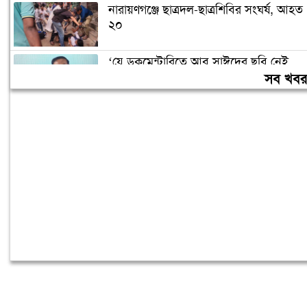
নারায়ণগঞ্জে ছাত্রদল-ছাত্রশিবির সংঘর্ষ, আহত
২০
‘যে ডকুমেন্টারিতে আবু সাঈদের ছবি নেই,
সেটা কোনো ডকুমেন্টারি নয়’
সব খব
বরিশাল বিশ্ববিদ্যালয়ে ছাত্রদল-শিবির সংঘর্ষ,
আহত অন্তত ১০