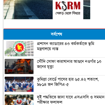
সর্বশেষ
প্রশাসন ক্যাডারের ৪০ কর্মকর্তাকে ভূমি
মন্ত্রণালয়ে ন্যস্ত
সৌদি সোফা কারাখানার আগুনে নওগাঁর ১০
জনের মৃত্যু
কুমিল্লা বোর্ডে পাসের হার ৬৫.৪২ শতাংশ,
৯৮১৪ জন জিপিএ-৫
দুই পদ্ধতিতে জানা যাবে এসএসসি ও সমমান
পরীক্ষার ফলাফল