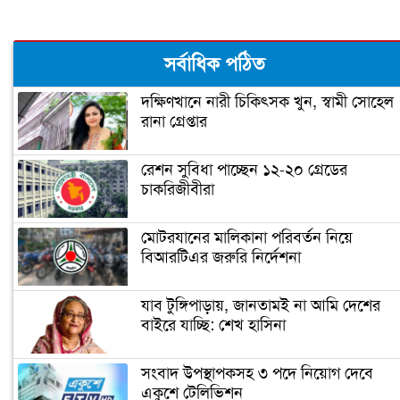
ঠোঁটের কোণে জ্বরঠোসা, কারণ ও প্রতিকার
সর্বাধিক পঠিত
দক্ষিণখানে নারী চিকিৎসক খুন, স্বামী সোহেল
রানা গ্রেপ্তার
রেশন সুবিধা পাচ্ছেন ১২-২০ গ্রেডের
চাকরিজীবীরা
মোটরযানের মালিকানা পরিবর্তন নিয়ে
বিআরটিএর জরুরি নির্দেশনা
যাব টুঙ্গিপাড়ায়, জানতামই না আমি দেশের
বাইরে যাচ্ছি: শেখ হাসিনা
সংবাদ উপস্থাপকসহ ৩ পদে নিয়োগ দেবে
একুশে টেলিভিশন