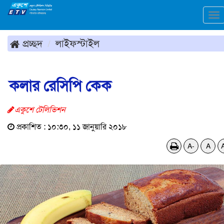
To
na
প্রচ্ছদ
লাইফস্টাইল
কলার রেসিপি কেক
একুশে টেলিভিশন
প্রকাশিত : ১০:৩০, ১১ জানুয়ারি ২০১৮
A-
A