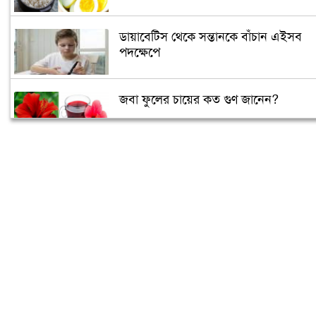
ডায়াবেটিস থেকে সন্তানকে বাঁচান এইসব
পদক্ষেপে
জবা ফুলের চায়ের কত গুণ জানেন?
আপনি কেমন মানুষ তা বলে দেবে সেলফি!
গর্ভবতীরা গায়ে রোদ লাগালে সন্তানের বুদ্ধি
বাড়ে!
শীতের শুরুতে নিন হাতের সঠিক যত্ন