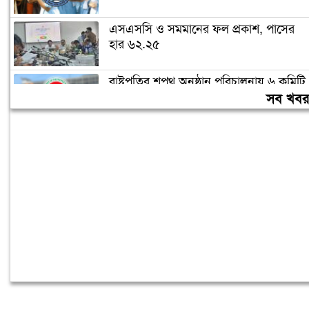
এসএসসি ও সমমানের ফল প্রকাশ, পাসের
হার ৬২.২৫
রাষ্ট্রপতির শপথ অনুষ্ঠান পরিচালনায় ৬ কমিটি
গঠন
সব খব
জনগণের ভাগ্য নিয়ে কাউকে ছিনিমিনি খেলতে
দেওয়া হবে না: প্রধানমন্ত্রী