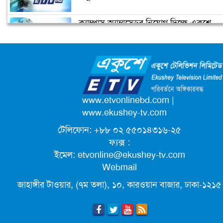
ক্যাম্পাস অ্যাম্বাসেডর নিয়োগ দিচ্ছে একুশে
টেলিভিশন
জাতিসংঘের পরবর্তী মহাসচিব পদে
আলোচনায় ড. ইউনূস
পদোন্নতি পেয়ে সচিব হলেন ২ কর্মকর্তা
www.etvonlinebd.com
|
www.ekushey-tv.com
টেলিফোন: +৮৮ ০২ ৫৫০১৪৩১৬-২৫
লিগ্যাল এইডের মাধ্যমে সন্তান ফিরে পেল
ফ্যক্স :
সেই কিশোরী মা জুঁই
ইমেল:
etvonline@ekushey-tv.com
Webmail
জেট ফুয়েলের দাম কমলো লিটারে ১৯ টাকা
জাহাঙ্গীর টাওয়ার, (৭ম তলা), ১০, কারওয়ান বাজার, ঢাকা-১২১৫
ছুটিতে গিয়ে না ফিরলে ৩ বছরের নিষেধাজ্ঞা,
নতুন নিয়ম সৌদির