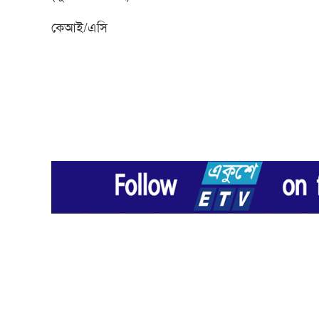
কেআই/এসি