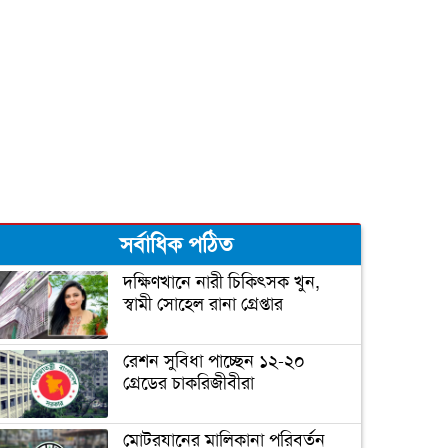
গর্ভবতীরা গায়ে রোদ লাগালে
সন্তানের বুদ্ধি বাড়ে!
শীতের শুরুতে নিন হাতের সঠিক
যত্ন
সর্বাধিক পঠিত
ঠোঁটের কোণে জ্বরঠোসা, কারণ ও
প্রতিকার
দক্ষিণখানে নারী চিকিৎসক খুন,
স্বামী সোহেল রানা গ্রেপ্তার
রেশন সুবিধা পাচ্ছেন ১২-২০
গ্রেডের চাকরিজীবীরা
মোটরযানের মালিকানা পরিবর্তন