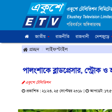
জাতীয়
রাজনীতি
রাজধানী
দেশজুড়ে
প্রচ্ছদ
লাইফস্টাইল
পালংশাকে ব্লাডপ্রেসার, স্ট্রোক
একুশে টেলিভিশন
প্রকাশিত : ২১:২৩, ২৫ সেপ্টেম্বর ২০১৮ |
আপডেট: ১৭:৫৩,