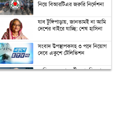
নিয়ে বিআরটিএর জরুরি নির্দেশনা
যাব টুঙ্গিপাড়ায়, জানতামই না আমি
দেশের বাইরে যাচ্ছি: শেখ হাসিনা
সংবাদ উপস্থাপকসহ ৩ পদে নিয়োগ
দেবে একুশে টেলিভিশন
জাতিসংঘের পরবর্তী মহাসচিব পদে
আলোচনায় ড. ইউনূস
ক্যাম্পাস অ্যাম্বাসেডর নিয়োগ দিচ্ছে
একুশে টেলিভিশন
পদোন্নতি পেয়ে সচিব হলেন ২
কর্মকর্তা