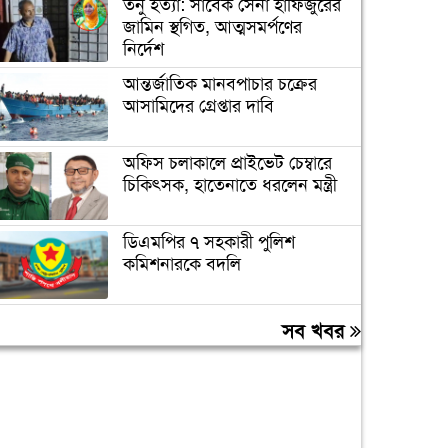
তনু হত্যা: সাবেক সেনা হাফিজুরের
জামিন স্থগিত, আত্মসমর্পণের
নির্দেশ
আন্তর্জাতিক মানবপাচার চক্রের
আসামিদের গ্রেপ্তার দাবি
অফিস চলাকালে প্রাইভেট চেম্বারে
চিকিৎসক, হাতেনাতে ধরলেন মন্ত্রী
ডিএমপির ৭ সহকারী পুলিশ
কমিশনারকে বদলি
বন্যায় ক্ষতিগ্রস্ত ১০০ পরিবারকে
সব খবর
রোববার নতুন ঘর দেবেন
প্রধানমন্ত্রী
তিন দিনের মধ্যে গ্যাস সরবরাহ
স্বাভাবিক হবে: জ্বালানিমন্ত্রী