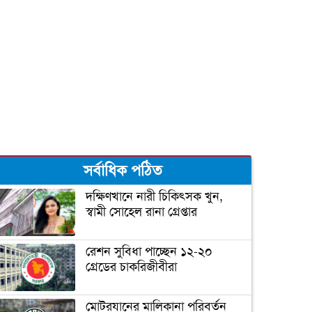
গর্ভবতীরা গায়ে রোদ লাগালে
সন্তানের বুদ্ধি বাড়ে!
শীতের শুরুতে নিন হাতের সঠিক
যত্ন
সর্বাধিক পঠিত
ঠোঁটের কোণে জ্বরঠোসা, কারণ ও
প্রতিকার
দক্ষিণখানে নারী চিকিৎসক খুন,
স্বামী সোহেল রানা গ্রেপ্তার
রেশন সুবিধা পাচ্ছেন ১২-২০
গ্রেডের চাকরিজীবীরা
মোটরযানের মালিকানা পরিবর্তন