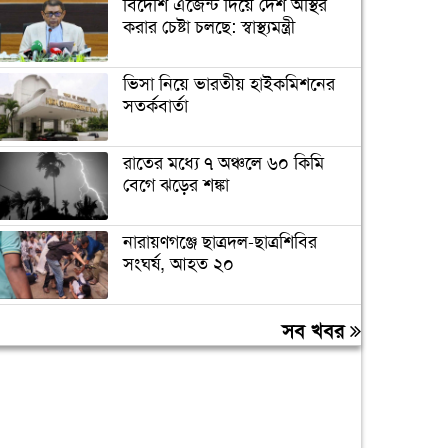
বিদেশি এজেন্ট দিয়ে দেশ অস্থির
করার চেষ্টা চলছে: স্বাস্থ্যমন্ত্রী
ভিসা নিয়ে ভারতীয় হাইকমিশনের
সতর্কবার্তা
রাতের মধ্যে ৭ অঞ্চলে ৬০ কিমি
বেগে ঝড়ের শঙ্কা
নারায়ণগঞ্জে ছাত্রদল-ছাত্রশিবির
সংঘর্ষ, আহত ২০
‘যে ডকুমেন্টারিতে আবু সাঈদের
সব খবর
ছবি নেই, সেটা কোনো ডকুমেন্টারি
নয়’
বরিশাল বিশ্ববিদ্যালয়ে ছাত্রদল-
শিবির সংঘর্ষ, আহত অন্তত ১০