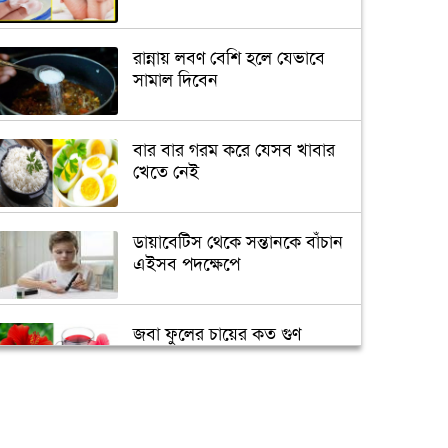
রান্নায় লবণ বেশি হলে যেভাবে
সামাল দিবেন
বার বার গরম করে যেসব খাবার
খেতে নেই
ডায়াবেটিস থেকে সন্তানকে বাঁচান
এইসব পদক্ষেপে
জবা ফুলের চায়ের কত গুণ
জানেন?
আপনি কেমন মানুষ তা বলে দেবে
সেলফি!