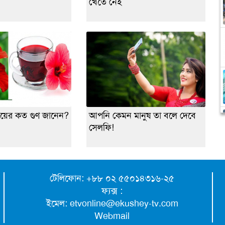
খেতে নেই
ায়ের কত গুণ জানেন?
আপনি কেমন মানুষ তা বলে দেবে
সেলফি!
টেলিফোন: +৮৮ ০২ ৫৫০১৪৩১৬-২৫
ফ্যক্স :
ইমেল:
etvonline@ekushey-tv.com
Webmail