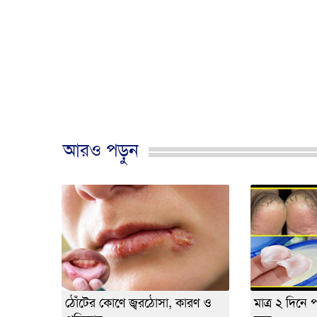
আরও পড়ুন
ঠোঁটের কোণে জ্বরঠোসা, কারণ ও
মাত্র ২ দিনে 