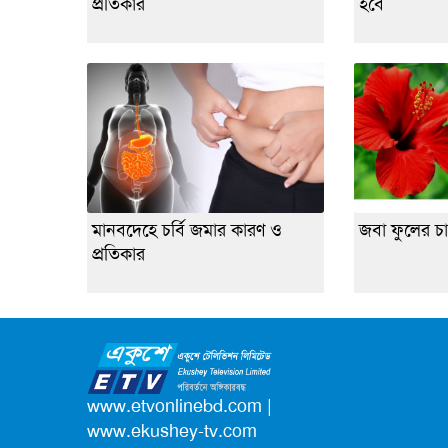
প্রতিকার
হবে
মানবদেহে চর্বি জমার কারণ ও
জবা ফুলের চ
প্রতিকার
www.etvonlinebd.com
|
www.ekushey-tv.com