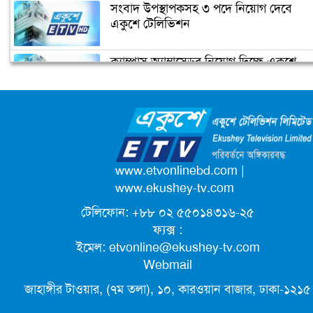
সংবাদ উপস্থাপকসহ ৩ পদে নিয়োগ দেবে
একুশে টেলিভিশন
ক্যাম্পাস অ্যাম্বাসেডর নিয়োগ দিচ্ছে একুশে
টেলিভিশন
জাতিসংঘের পরবর্তী মহাসচিব পদে
আলোচনায় ড. ইউনূস
পদোন্নতি পেয়ে সচিব হলেন ২ কর্মকর্তা
www.etvonlinebd.com
|
www.ekushey-tv.com
টেলিফোন: +৮৮ ০২ ৫৫০১৪৩১৬-২৫
লিগ্যাল এইডের মাধ্যমে সন্তান ফিরে পেল
ফ্যক্স :
সেই কিশোরী মা জুঁই
ইমেল:
etvonline@ekushey-tv.com
Webmail
জেট ফুয়েলের দাম কমলো লিটারে ১৯ টাকা
জাহাঙ্গীর টাওয়ার, (৭ম তলা), ১০, কারওয়ান বাজার, ঢাকা-১২১৫