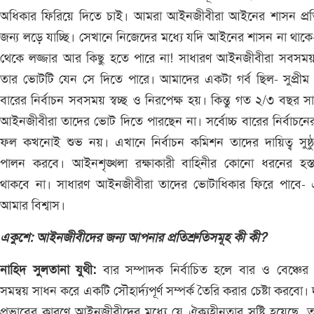
অধিকার ফিরিয়ে দিতে চাই। আমরা আইনজীবীরা আইনের শাসন প্রতি
জন্য লড়ে যাচ্ছি। সেখানে নিজেদের মধ্যে যদি আইনের শাসন না থাক
থেকে লজ্জার আর কিছু হতে পারে না! সাধারণ আইনজীবীরা সবসময়
তার ভোটটি যেন সে দিতে পারে। আমাদের একটা গর্ব ছিল- সুপ্রীম 
বারের নির্বাচন সবসময় স্বচ্ছ ও নিরপেক্ষ হয়। কিন্তু গত ২/৩ বছর স
আইনজীবীরা তাদের ভোট দিতে পারছেন না। সর্বোচ্চ বারের নির্বাচন
ফল কখনোই শুভ নয়। এখানে নির্বাচন কমিশন তাদের দায়িত্ব সুষ্ঠ
পালন করবে। আইনশৃঙ্খলা রক্ষাকারী বাহিনীর কোনো ধরনের হস্তক
থাকবে না। সাধারণ আইনজীবীরা তাদের ভোটাধিকার ফিরে পাবে- 
আমার বিশ্বাস।
একুশে: আইনজীবীদের জন্য আপনার প্রতিশ্রুতিসমূহ কী কী?
নাহিদ সুলতানা যুথী:
বার সম্পাদক নির্বাচিত হলে বার ও বেঞ্চের 
সমন্বয় সাধন করে একটি সৌহার্দ্যপূর্ণ সম্পর্ক তৈরি করার চেষ্টা করবো।
প্রভাবের কারণে আইনজীবীদের মধ্যে যে ঐক্যহীনতার সৃষ্টি হয়েছে, ত