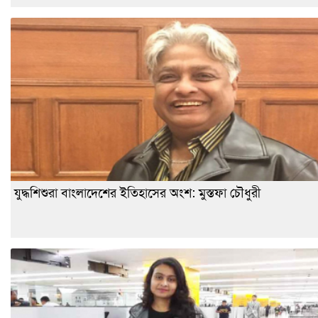
যুদ্ধশিশুরা বাংলাদেশের ইতিহাসের অংশ: মুস্তফা চৌধুরী