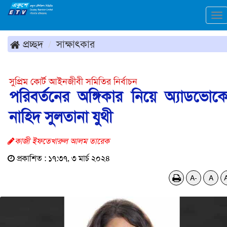
To
na
প্রচ্ছদ
সাক্ষাৎকার
সুপ্রিম কোর্ট আইনজীবী সমিতির নির্বাচন
পরিবর্তনের অঙ্গিকার নিয়ে অ্যাডভোক
নাহিদ সুলতানা যুথী
কাজী ইফতেখারুল আলম তারেক
প্রকাশিত : ১৭:৩৭, ৩ মার্চ ২০২৪
A-
A