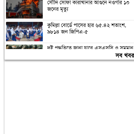
সৌদি সোফা কারাখানার আগুনে নওগাঁর ১০
জনের মৃত্যু
কুমিল্লা বোর্ডে পাসের হার ৬৫.৪২ শতাংশ,
৯৮১৪ জন জিপিএ-৫
দুই পদ্ধতিতে জানা যাবে এসএসসি ও সমমান
পরীক্ষার ফলাফল
সব খব
এসএসসি ও সমমানের ফল প্রকাশ, পাসের
হার ৬২.২৫