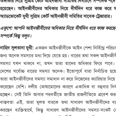
অঙ্গীকার নিয়ে সুপ্রিম কোর্ট আইনজীবী সমিতির নির্বাচনে সম্পাদক পদে প্র
হয়েছেন। আইনজীবীদের অধিকার নিয়ে দীর্ঘদিন ধরে কাজ করে যা
অ্যাডভোকেট যুথী সুপ্রিম কোর্ট আইনজীবী সমিতির সাবেক ট্রেজারার।
একুশে: আপনি আইনজীবীদের অধিকার নিয়ে দীর্ঘদিন ধরে কাজ করছ
সম্পর্কে কিছু বলুন।
নাহিদ সুলতানা যুথী:
একজন আইনজীবীকে আইন পেশা নির্বিঘ্নে পরিচ
জন্য অনেক সমস্যার মধ্য দিয়ে যেতে হয়। বারের তথা সকল আইনজী
সমস্যা যখন থাকবে না, তখন তারা তাদের অধিকার ফিরে পাবে। কি
দেশের সর্বোচ্চ বারের সমস্যা অনেক। ইতোপূর্বে যারা নির্বাচিত হয়
তারা আইনজীবীদের সমস্যা সমাধান না করে নিজেদের ক্যারিয়ার নিয়ে চ
করেছেন বেশি। দলীয় তোষামোদের কারণে একাধিক বা বহুবার নির্
হচ্ছেন। সেই তিনি আবার পরবর্তীতে জাতীয় রাজনীতিতে প্রবেশ ক
বাস্তবতা এই, তারা মূলত বারকে তথা সাধারণ আইনজীবীদের ব্য
করছেন ব্যক্তিস্বার্থে, কিন্তু সাধারণ আইনজীবীদের সমস্যা-সংকট