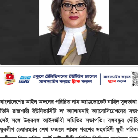
বাংলাদেশের আইন অঙ্গনের পরিচিত নাম অ্যাডভোকেট নাহিদ সুলতানা 
তিনি রাজশাহী ইউনিভার্সিটি ল' অ্যালামনাই অ্যাসোসিয়েশনের সভ
সেই সঙ্গে উত্তরবঙ্গ আইনজীবী সমিতির সভাপতি। বঙ্গবন্ধুর দৌহি
যুবলীগ চেয়ারম্যান শেখ ফজলে শামস পরশের সহধর্মিণী যুথী পরিবর