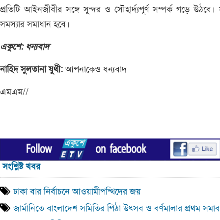
প্রতিটি আইনজীবীর সঙ্গে সুন্দর ও সৌহার্দ্যপূর্ণ সম্পর্ক গড়ে উঠবে
সমস্যার সমাধান হবে।
একুশে: ধন্যবাদ
নাহিদ সুলতানা যুথী:
আপনাকেও ধন্যবাদ
এমএম//
সংশ্লিষ্ট খবর
ঢাকা বার নির্বাচনে আওয়ামীপন্থিদের জয়
জার্মানিতে বাংলাদেশ সমিতির পিঠা উৎসব ও বর্ণমালার প্রথম সমাব