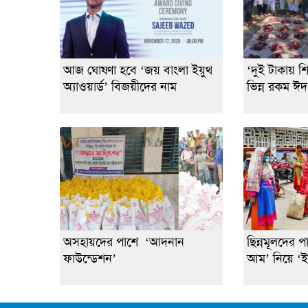
আজ ঘোষণা হবে ‘জয় বাংলা ইয়ুথ
‘দুই টাকায় শি
অ্যাওয়ার্ড’ বিজয়ীদের নাম
ভিন্ন রকম ঈ
অসহায়দের পাশে ‘আদনান
ছিন্নমূলদের 
ফাউন্ডেশন’
আম’ নিয়ে ‘