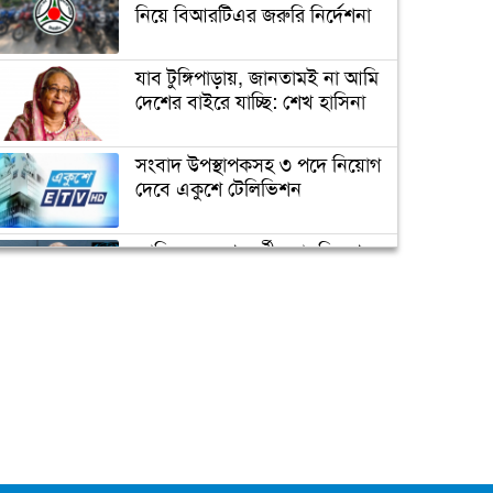
নিয়ে বিআরটিএর জরুরি নির্দেশনা
যাব টুঙ্গিপাড়ায়, জানতামই না আমি
দেশের বাইরে যাচ্ছি: শেখ হাসিনা
সংবাদ উপস্থাপকসহ ৩ পদে নিয়োগ
দেবে একুশে টেলিভিশন
জাতিসংঘের পরবর্তী মহাসচিব পদে
আলোচনায় ড. ইউনূস
ক্যাম্পাস অ্যাম্বাসেডর নিয়োগ দিচ্ছে
একুশে টেলিভিশন
পদোন্নতি পেয়ে সচিব হলেন ২
কর্মকর্তা