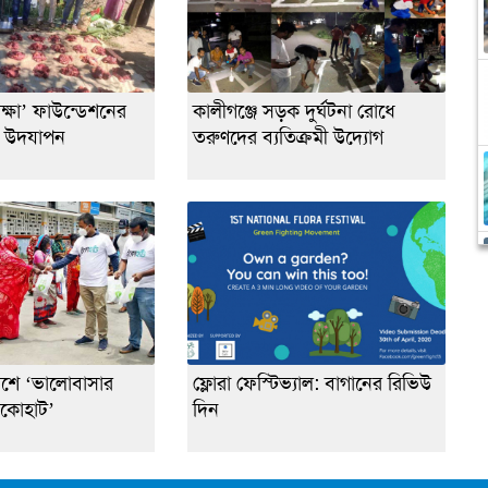
ক্ষা’ ফাউন্ডেশনের
কালীগঞ্জে সড়ক দুর্ঘটনা রোধে
দ উদযাপন
তরুণদের ব্যতিক্রমী উদ্যোগ
পাশে ‘ভালোবাসার
ফ্লোরা ফেস্টিভ্যাল: বাগানের রিভিউ
ইকোহাট’
দিন