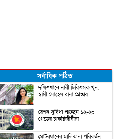
সর্বাধিক পঠিত
দক্ষিণখানে নারী চিকিৎসক খুন,
স্বামী সোহেল রানা গ্রেপ্তার
রেশন সুবিধা পাচ্ছেন ১২-২০
গ্রেডের চাকরিজীবীরা
মোটরযানের মালিকানা পরিবর্তন