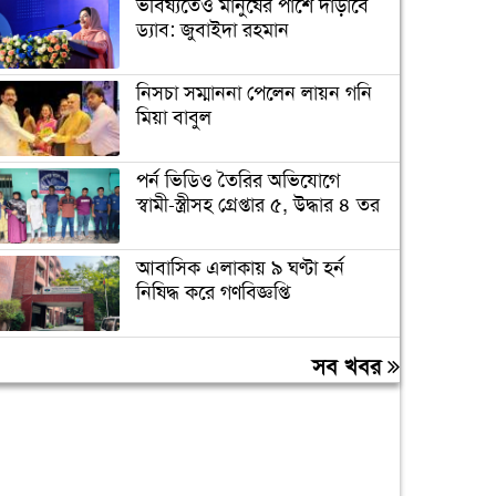
ভবিষ্যতেও মানুষের পাশে দাঁড়াবে
ড্যাব: জুবাইদা রহমান
নিসচা সম্মাননা পেলেন লায়ন গনি
মিয়া বাবুল
পর্ন ভিডিও তৈরির অভিযোগে
স্বামী-স্ত্রীসহ গ্রেপ্তার ৫, উদ্ধার ৪ তর
আবাসিক এলাকায় ৯ ঘণ্টা হর্ন
নিষিদ্ধ করে গণবিজ্ঞপ্তি
চুরির অপবাদে গাছে বেঁধে তরুণীকে
সব খবর
মারধর, গ্রেপ্তার ২
মারা গেলো লিওনেল মেসির বাবা