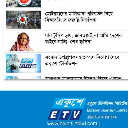
আন্তর্জাতিক হিসাবিজ্ঞান দিবস-২০২০
মোটরযানের মালিকানা পরিবর্তন নিয়ে
বিআরটিএর জরুরি নির্দেশনা
আগামীকাল জাতীয় সমবায় দিবস
যাব টুঙ্গিপাড়ায়, জানতামই না আমি দেশের
বাইরে যাচ্ছি: শেখ হাসিনা
১৬ নভেম্বর : ইতিহাসের আজকের এই দিনে
সংবাদ উপস্থাপকসহ ৩ পদে নিয়োগ দেবে
একুশে টেলিভিশন
ক্যাম্পাস অ্যাম্বাসেডর নিয়োগ দিচ্ছে একুশে
জাতীয় সমবায় দিবস আজ
টেলিভিশন
জাতিসংঘের পরবর্তী মহাসচিব পদে
আলোচনায় ড. ইউনূস
পদোন্নতি পেয়ে সচিব হলেন ২ কর্মকর্তা
www.etvonlinebd.com
|