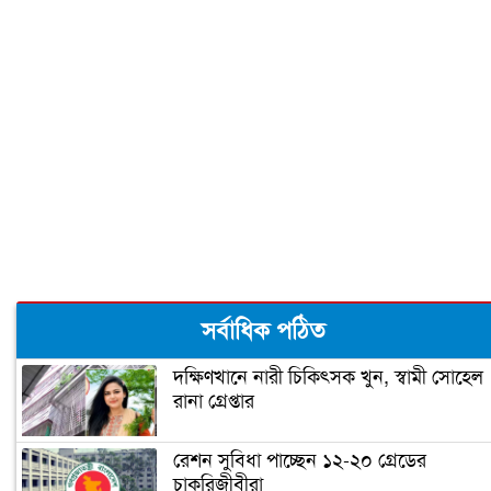
আগামীকাল সশস্ত্র বাহিনী দিবস
আজ বিশ্ব টয়লেট দিবস
মহান বিজয়ের মাস শুরু কাল
৮ নভেম্বর : ইতিহাসের আজকের এই দিনে
সর্বাধিক পঠিত
দক্ষিণখানে নারী চিকিৎসক খুন, স্বামী সোহেল
রানা গ্রেপ্তার
শহীদ নূর হোসেন দিবস আজ
রেশন সুবিধা পাচ্ছেন ১২-২০ গ্রেডের
চাকরিজীবীরা