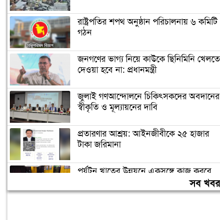
রাষ্ট্রপতির শপথ অনুষ্ঠান পরিচালনায় ৬ কমিটি
গঠন
জনগণের ভাগ্য নিয়ে কাউকে ছিনিমিনি খেলতে
দেওয়া হবে না: প্রধানমন্ত্রী
জুলাই গণআন্দোলনে চিকিৎসকদের অবদানের
স্বীকৃতি ও মূল্যায়নের দাবি
প্রতারণার আশ্রয়: আইনজীবীকে ২৫ হাজার
টাকা জরিমানা
পর্যটন খাতের উন্নয়নে একসঙ্গে কাজ করবে
টোয়াব ও বাটজা
সব খব
সালমান শাহ হত্যায় খলনায়ক ডনকে পাঠানো
হলো কারাগারে