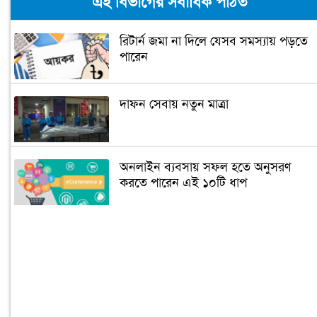
এই বিভাগের সর্বাধিক পঠিত
রিটার্ন জমা না দিলে যেসব সমস্যায় পড়তে
পারেন
দাফন সেবায় নতুন মাত্রা
অনলাইন ব্যবসায় সফল হতে অনুসরণ
করতে পারেন এই ১০টি ধাপ