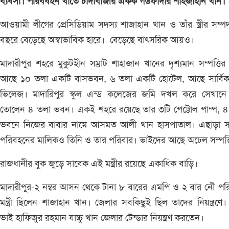
ব্যবসা। পরিববহন খাতে চাঁদাবাজীর একক গডফাদার শাহজাহান খান।
আওয়ামী লীগের প্রেসিডিয়াম সদস্য শাজাহান খান ও তাঁর স্ত্রীর সম্
বছরে বেড়েছে অস্বাভাবিক হারে। বেড়েছে বাৎসরিক আয়ও।
মাদারীপুর শহরে মুকুটহীন সম্রাট শাহাজান খানের দৃশ্যমান সম্পত্তির 
আছে ১০ তলা একটি বাসভবন, ৬ তলা একটি হোটেল, আছে সার্বিক
ভিলেজ। মাদারিপুর স্কুল এন্ড কলেজের জমি দখল করে সেখানে
তোলেন ৪ তলা ভবন। একই শহরে রয়েছে তার ৩টি পেট্টোল পাম্প, ৪
ভবনে নিজের বাবার নামে আসমত আলী খান হাসপাতাল। এছাড়া সার
পরিবহনের মালিকও তিনি ও তার পরিবার। ভাইদের আছে অঢেল সম্পত্
রাজধানীর বুক জুড়ে সাবেক এই মন্ত্রীর রয়েছে একাধিক বাড়ি।
মাদারীপুর-২ নম্বর আসন থেকে টানা ৮ বারের এমপি ও ২ বার নৌ প
মন্ত্রী ছিলেন শাজাহান খান। জেলার সবকিছুই ছিল তাদের নিয়ন্ত্রণে
ভাই হাফিজুর রহমান যাচ্চু খান জেলার টেন্ডার নিয়ন্ত্রণ করতেন।