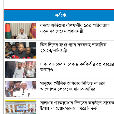
সর্বশেষ
বন্যায় ক্ষতিগ্রস্ত বাঁশখালীর ১০০ পরিবারকে
নতুন ঘর দেবেন প্রধানমন্ত্রী
তিন দিনের মধ্যে গ্যাস সরবরাহ স্বাভাবিক
হবে: জ্বালানিমন্ত্রী
ঢাকা ব্যাংকের সাবেক ৪ কর্মকর্তার ২০ বছরের
কারাদণ্ড
মানুষের মৌলিক অধিকার নিশ্চিত না হলে
আন্দোলন চলবে: জামায়াত আমির
সালথায় গণঅভ্যুত্থান দিবসের অনুষ্ঠানে সাবেক
উপজেলা চেয়ারম্যানকে ঘিরে বিতর্ক