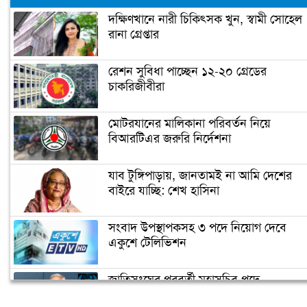
দক্ষিণখানে নারী চিকিৎসক খুন, স্বামী সোহেল
রানা গ্রেপ্তার
রেশন সুবিধা পাচ্ছেন ১২-২০ গ্রেডের
চাকরিজীবীরা
মোটরযানের মালিকানা পরিবর্তন নিয়ে
বিআরটিএর জরুরি নির্দেশনা
যাব টুঙ্গিপাড়ায়, জানতামই না আমি দেশের
বাইরে যাচ্ছি: শেখ হাসিনা
সংবাদ উপস্থাপকসহ ৩ পদে নিয়োগ দেবে
একুশে টেলিভিশন
জাতিসংঘের পরবর্তী মহাসচিব পদে
আলোচনায় ড. ইউনূস