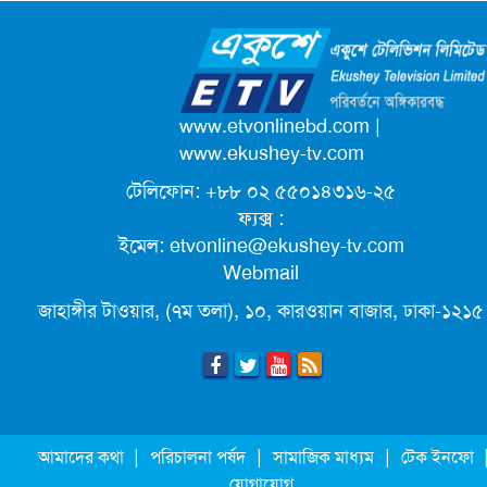
ক্যাম্পাস অ্যাম্বাসেডর নিয়োগ দিচ্ছে একুশে
টেলিভিশন
পদোন্নতি পেয়ে সচিব হলেন ২ কর্মকর্তা
www.etvonlinebd.com
|
www.ekushey-tv.com
টেলিফোন: +৮৮ ০২ ৫৫০১৪৩১৬-২৫
লিগ্যাল এইডের মাধ্যমে সন্তান ফিরে পেল
ফ্যক্স :
সেই কিশোরী মা জুঁই
ইমেল:
etvonline@ekushey-tv.com
Webmail
জেট ফুয়েলের দাম কমলো লিটারে ১৯ টাকা
জাহাঙ্গীর টাওয়ার, (৭ম তলা), ১০, কারওয়ান বাজার, ঢাকা-১২১৫
মূল্যস্ফীতি কমে জুনে ৯ দশমিক ১৬ শতাংশ
ছুটিতে গিয়ে না ফিরলে ৩ বছরের নিষেধাজ্ঞা,
|
|
|
আমাদের কথা
পরিচালনা পর্ষদ
সামাজিক মাধ্যম
টেক ইনফো
নতুন নিয়ম সৌদির
যোগাযোগ