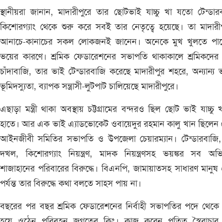
স্থানীয়রা জানান, মাদারীপুরে তার ছোটভাই যাচ্চু খা যতো টেন্ডার
কিশোরগ্যাং থেকে শুরু করে সবই তার নেতৃত্বে হয়েছে। তা মাদারী
আনাচে-কানাচের সকল লোকজনই জানেন। অনেকে মুখ খুলতে পার
ভয়ের কারণে। শ্রমিক ফেডারেশনের সভাপতি থাকাকালে শ্রমিকদের 
চাঁদাবাজি, তার ভাই টেন্ডারবাজি করেছে মাদারীপুর শহরে, অন্যান্য 
ভূমিদস্যুতা, ব্যাপক সন্ত্রাসী-লুটপাট চালিয়েছে মাদারীপুরে।
এছাড়া মন্ত্রী থাকা অবস্থায় চট্টগ্রামের বন্দরও ছিল ছোট ভাই যাচ্চু 
হাতে। আর এক ভাই এ্যাডভোকেট ওবায়েদুর রহমান কালু খান ছিলেন
আইনজীবী সমিতির সভাপতি ও উপজেলা চেয়ারম্যান। টেন্ডারবাজি, 
দখল, কিশোরগ্যাং নিয়ন্ত্রণ, মাদক নিয়ন্ত্রণসহ ভয়ঙ্কর সব অভ
শাজাহানের পরিবারের বিরুদ্ধে। বিএনপি, জামায়াতসহ সাধারণ মানু
পর্যন্ত তার বিরুদ্ধে কথা বলতে সাহস পায় না।
বছরের পর বছর শ্রমিক ফেডারেশনের নির্বাহী সভাপতির পদে থেকে
হয়ে ওঠেন পরিবহন জগতের কিং। কাজ করেন পতিত স্বৈরাচার