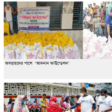
অসহায়দের পাশে ‘আদনান ফাউন্ডেশন’