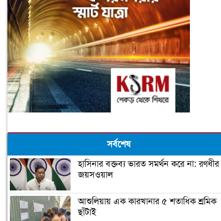
সর্বশেষ
হাসিনার বক্তব্য ভারত সমর্থন করে না: রণধীর
জয়সওয়াল
আশুলিয়ায় এক কারখানার ৫ শতাধিক শ্রমিক
ছাঁটাই