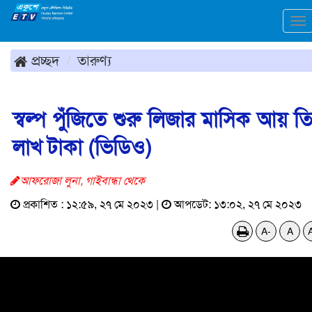
To
na
প্রচ্ছদ
তারুণ্য
স্বল্প পুঁজিতে শুরু লিজার মাসিক আয় ত
লাখ টাকা (ভিডিও)
আফরোজা লুনা, গাইবান্ধা থেকে
প্রকাশিত : ১২:৫৯, ২৭ মে ২০২৩ |
আপডেট: ১৩:০২, ২৭ মে ২০২৩
A-
A