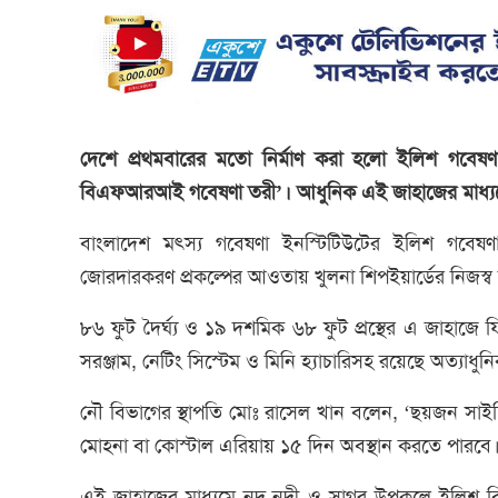
দেশে প্রথমবারের মতো নির্মাণ করা হলো ইলিশ গবেষণা
বিএফআরআই গবেষণা তরী’। আধুনিক এই জাহাজের মাধ্যমে ইল
বাংলাদেশ মৎস্য গবেষণা ইনস্টিটিউটের ইলিশ গবে
জোরদারকরণ প্রকল্পের আওতায় খুলনা শিপইয়ার্ডের নিজস্ব
৮৬ ফুট দৈর্ঘ্য ও ১৯ দশমিক ৬৮ ফুট প্রস্থের এ জাহাজে ফি
সরঞ্জাম, নেটিং সিস্টেম ও মিনি হ্যাচারিসহ রয়েছে অত্যাধুনিক
নৌ বিভাগের স্থাপতি মোঃ রাসেল খান বলেন, ‘ছয়জন সাই
মোহনা বা কোস্টাল এরিয়ায় ১৫ দিন অবস্থান করতে পারবে
এই জাহাজের মাধ্যমে নদ-নদী ও সাগর উপকূলে ইলিশ বি