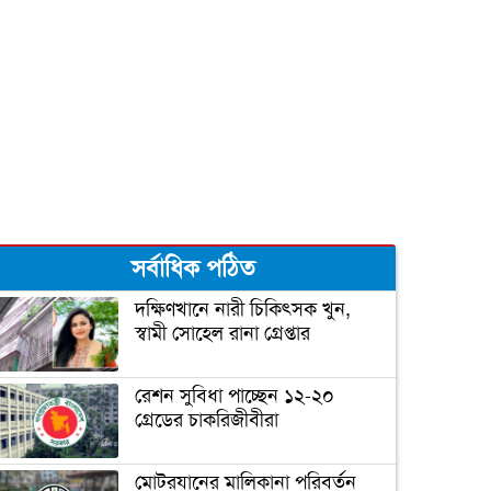
সর্বাধিক পঠিত
দক্ষিণখানে নারী চিকিৎসক খুন,
স্বামী সোহেল রানা গ্রেপ্তার
রেশন সুবিধা পাচ্ছেন ১২-২০
গ্রেডের চাকরিজীবীরা
মোটরযানের মালিকানা পরিবর্তন