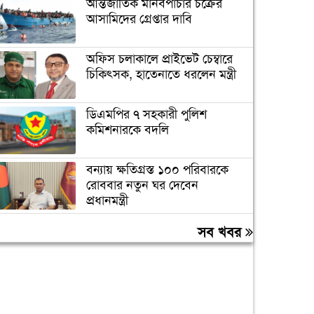
আন্তর্জাতিক মানবপাচার চক্রের
আসামিদের গ্রেপ্তার দাবি
অফিস চলাকালে প্রাইভেট চেম্বারে
চিকিৎসক, হাতেনাতে ধরলেন মন্ত্রী
ডিএমপির ৭ সহকারী পুলিশ
কমিশনারকে বদলি
বন্যায় ক্ষতিগ্রস্ত ১০০ পরিবারকে
রোববার নতুন ঘর দেবেন
প্রধানমন্ত্রী
তিন দিনের মধ্যে গ্যাস সরবরাহ
সব খবর
স্বাভাবিক হবে: জ্বালানিমন্ত্রী
ঢাকা ব্যাংকের সাবেক ৪ কর্মকর্তার
২০ বছরের কারাদণ্ড