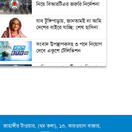
নিয়ে বিআরটিএর জরুরি নির্দেশনা
যাব টুঙ্গিপাড়ায়, জানতামই না আমি
দেশের বাইরে যাচ্ছি: শেখ হাসিনা
সংবাদ উপস্থাপকসহ ৩ পদে নিয়োগ
দেবে একুশে টেলিভিশন
জাতিসংঘের পরবর্তী মহাসচিব পদে
আলোচনায় ড. ইউনূস
ক্যাম্পাস অ্যাম্বাসেডর নিয়োগ দিচ্ছে
একুশে টেলিভিশন
পদোন্নতি পেয়ে সচিব হলেন ২
কর্মকর্তা
জাহাঙ্গীর টাওয়ার, (৭ম তলা), ১০, কারওয়ান বাজার,