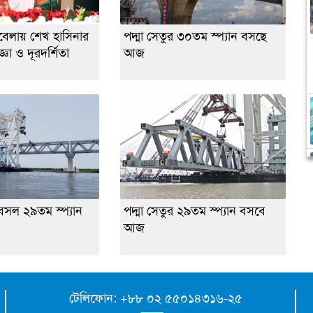
েলায় শেখ হাসিনার
পদ্মা সেতুর ৩০তম স্প্যান বসছে
্ঞা ও দূরদর্শিতা
আজ
 বসল ২৯তম স্প্যান
পদ্মা সেতুর ২৯তম স্প্যান বসবে
আজ
টেলিফোন: +৮৮ ০২ ৫৫০১৪৩১৬-২৫