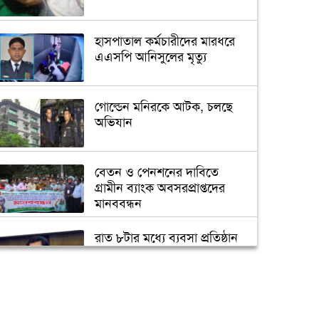
হাসপাতাল কর্মচারীদের মারধরে
এএসপি আনিসুলের মৃত্যু
গোল্ডেন মনিরকে আটক, চলছে
অভিযান
বেতন ও পেনশনের দাবিতে
গ্রামীন ব্যাংক অবসরপ্রাপ্তদের
মানববন্ধন
রাত ৮টার মধ্যে ব্যবসা প্রতিষ্ঠান
বন্ধের আহ্বান ডিএসসিসি মেয়রের
ঢাকা মহানগর দায়রা আদালতে
আগুন