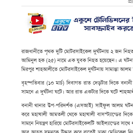
প্
রাজধানীতে পৃথক দুটি মোটরসাইকেল দুর্ঘটনায় ২ জন নিহত 
আমিনুল হক (২৫) নামে এক যুবক নিহত হয়েছেন। এ ঘটনা
মিরপুর শাহআলীতে মোটরসাই‌কেল দুর্ঘটনায় সামান্তা আলম
বৃহস্পতিবার (১০ মার্চ) দিবাগত রাত দেড়টার দিকে বনানী
সামনে এ দুর্ঘটনা ঘটে। আর রাত একটার দিকে ঘটে শাহআলী
বনানী থানার উপ-পরিদর্শক (এসআই) সাইফুল আলম ঘটনার
করে মহাখালী আমতলী থেকে মহাখালী বাসস্ট্যান্ডের দি
সামনে নিয়ন্ত্রণ হারিয়ে মোটরসাইকেলটি আইল্যান্ডের সাথে
আর আহত সুমনকে উদ্ধার করে রাতেই ঢাকা মেডিকেল নিয