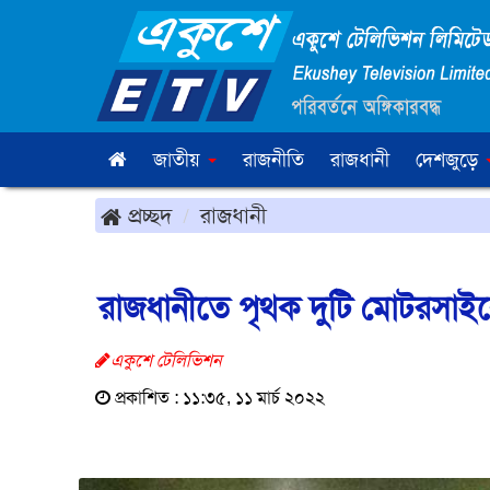
জাতীয়
রাজনীতি
রাজধানী
দেশজুড়ে
প্রচ্ছদ
রাজধানী
রাজধানীতে পৃথক দুটি মোটরসাইকে
একুশে টেলিভিশন
প্রকাশিত : ১১:৩৫, ১১ মার্চ ২০২২