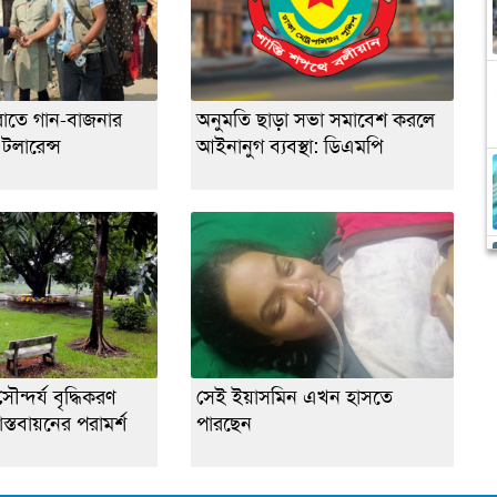
রাতে গান-বাজনার
অনুমতি ছাড়া সভা সমাবেশ করলে
 টলারেন্স
আইনানুগ ব্যবস্থা: ডিএমপি
ৌন্দর্য বৃদ্ধিকরণ
সেই ইয়াসমিন এখন হাসতে
বাস্তবায়নের পরামর্শ
পারছেন