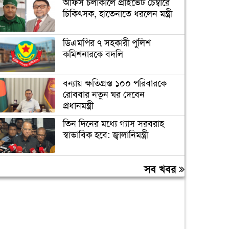
অফিস চলাকালে প্রাইভেট চেম্বারে
চিকিৎসক, হাতেনাতে ধরলেন মন্ত্রী
ডিএমপির ৭ সহকারী পুলিশ
কমিশনারকে বদলি
বন্যায় ক্ষতিগ্রস্ত ১০০ পরিবারকে
রোববার নতুন ঘর দেবেন
প্রধানমন্ত্রী
তিন দিনের মধ্যে গ্যাস সরবরাহ
স্বাভাবিক হবে: জ্বালানিমন্ত্রী
ঢাকা ব্যাংকের সাবেক ৪ কর্মকর্তার
সব খবর
২০ বছরের কারাদণ্ড
মানুষের মৌলিক অধিকার নিশ্চিত
না হলে আন্দোলন চলবে: জামায়াত
আমির