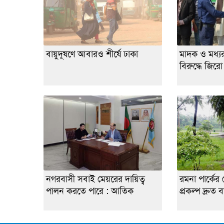
বায়ুদূষণে আবারও শীর্ষে ঢাকা
মাদক ও মধ্য
বিরুদ্ধে জিরো
নগরবাসী সবাই মেয়রের দায়িত্ব
রমনা পার্কের স
পালন করতে পারে : আতিক
প্রকল্প দ্রুত 