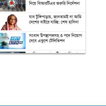
উদ্ধার
নিয়ে বিআরটিএর জরুরি নির্দেশনা
যাব টুঙ্গিপাড়ায়, জানতামই না আমি
অবৈধ স্থাপনা উচ্ছেদ ও মাস্ক
দেশের বাইরে যাচ্ছি: শেখ হাসিনা
পরিধান নিশ্চিতকল্পে ডিএনসিসির
অভিযান
সংবাদ উপস্থাপকসহ ৩ পদে নিয়োগ
দেবে একুশে টেলিভিশন
মাদক ও মধ্যরাতে গান-বাজনার
বিরুদ্ধে জিরো টলারেন্স
জাতিসংঘের পরবর্তী মহাসচিব পদে
আলোচনায় ড. ইউনূস
ডিএসসিসির বরাদ্দবিহীন ৫২
অবৈধ দখলদার উচ্ছেদ
ক্যাম্পাস অ্যাম্বাসেডর নিয়োগ দিচ্ছে
একুশে টেলিভিশন
পদোন্নতি পেয়ে সচিব হলেন ২
কর্মকর্তা