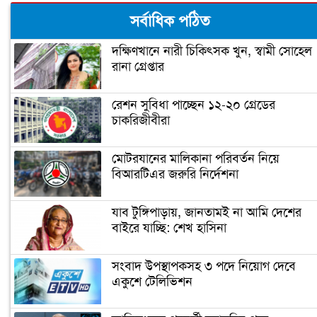
নগরবাসী সবাই মেয়রের দায়িত্ব পালন
সর্বাধিক পঠিত
করতে পারে : আতিক
দক্ষিণখানে নারী চিকিৎসক খুন, স্বামী সোহেল
রানা গ্রেপ্তার
থ্যাংকস গিভিং দিবসে ঢাকা ইয়াংয়ের
ব্যতিক্রমী উদ্যোগ
রেশন সুবিধা পাচ্ছেন ১২-২০ গ্রেডের
চাকরিজীবীরা
উত্তরায় ভবন থেকে ৩১টি বোমা উদ্ধার
মোটরযানের মালিকানা পরিবর্তন নিয়ে
বিআরটিএর জরুরি নির্দেশনা
অবৈধ স্থাপনা উচ্ছেদ ও মাস্ক পরিধান
নিশ্চিতকল্পে ডিএনসিসির অভিযান
যাব টুঙ্গিপাড়ায়, জানতামই না আমি দেশের
বাইরে যাচ্ছি: শেখ হাসিনা
মাদক ও মধ্যরাতে গান-বাজনার বিরুদ্ধে
সংবাদ উপস্থাপকসহ ৩ পদে নিয়োগ দেবে
জিরো টলারেন্স
একুশে টেলিভিশন