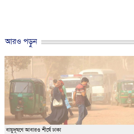
আরও পড়ুন
বায়ুদূষণে আবারও শীর্ষে ঢাকা