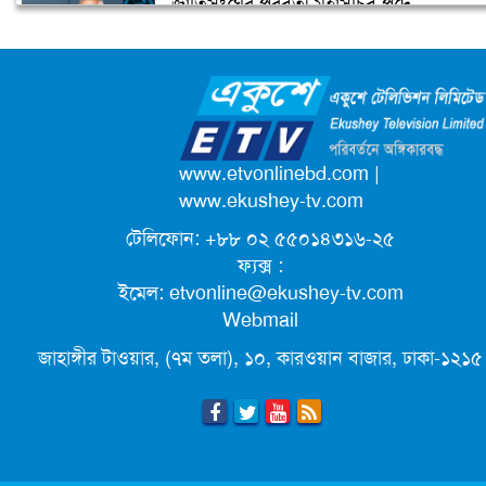
জাতিসংঘের পরবর্তী মহাসচিব পদে
ডিএসসিসির বরাদ্দবিহীন ৫২ অবৈধ
আলোচনায় ড. ইউনূস
দখলদার উচ্ছেদ
ক্যাম্পাস অ্যাম্বাসেডর নিয়োগ দিচ্ছে একুশে
টেলিভিশন
পদোন্নতি পেয়ে সচিব হলেন ২ কর্মকর্তা
www.etvonlinebd.com
|
www.ekushey-tv.com
টেলিফোন: +৮৮ ০২ ৫৫০১৪৩১৬-২৫
লিগ্যাল এইডের মাধ্যমে সন্তান ফিরে পেল
ফ্যক্স :
সেই কিশোরী মা জুঁই
ইমেল:
etvonline@ekushey-tv.com
Webmail
জেট ফুয়েলের দাম কমলো লিটারে ১৯ টাকা
জাহাঙ্গীর টাওয়ার, (৭ম তলা), ১০, কারওয়ান বাজার, ঢাকা-১২১৫
মূল্যস্ফীতি কমে জুনে ৯ দশমিক ১৬ শতাংশ