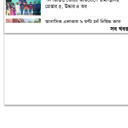
পর্ন ভিডিও তৈরির অভিযোগে স্বামী-স্ত্রীসহ
গ্রেপ্তার ৫, উদ্ধার ৪ তর
আবাসিক এলাকায় ৯ ঘণ্টা হর্ন নিষিদ্ধ করে
গণবিজ্ঞপ্তি
সব খব
চুরির অপবাদে গাছে বেঁধে তরুণীকে মারধর,
গ্রেপ্তার ২