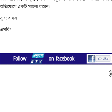
অভিযোগে একটি মামলা করেন।
সূত্র: বাসস
এসবি/