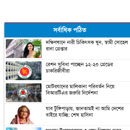
শতাধিক অবৈধ স্থাপনা উচ্ছেদ
নগরবাসী সবাই মেয়রের দায়িত্ব পালন
সর্বাধিক পঠিত
করতে পারে : আতিক
দক্ষিণখানে নারী চিকিৎসক খুন, স্বামী সোহেল
রানা গ্রেপ্তার
থ্যাংকস গিভিং দিবসে ঢাকা ইয়াংয়ের
ব্যতিক্রমী উদ্যোগ
রেশন সুবিধা পাচ্ছেন ১২-২০ গ্রেডের
চাকরিজীবীরা
উত্তরায় ভবন থেকে ৩১টি বোমা উদ্ধার
মোটরযানের মালিকানা পরিবর্তন নিয়ে
বিআরটিএর জরুরি নির্দেশনা
অবৈধ স্থাপনা উচ্ছেদ ও মাস্ক পরিধান
নিশ্চিতকল্পে ডিএনসিসির অভিযান
যাব টুঙ্গিপাড়ায়, জানতামই না আমি দেশের
বাইরে যাচ্ছি: শেখ হাসিনা
মাদক ও মধ্যরাতে গান-বাজনার বিরুদ্ধে