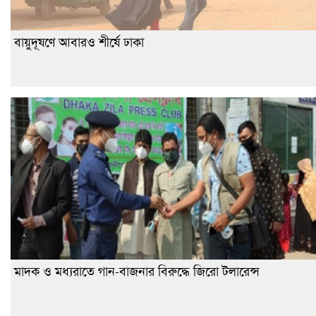
বায়ুদূষণে আবারও শীর্ষে ঢাকা
মাদক ও মধ্যরাতে গান-বাজনার বিরুদ্ধে জিরো টলারেন্স