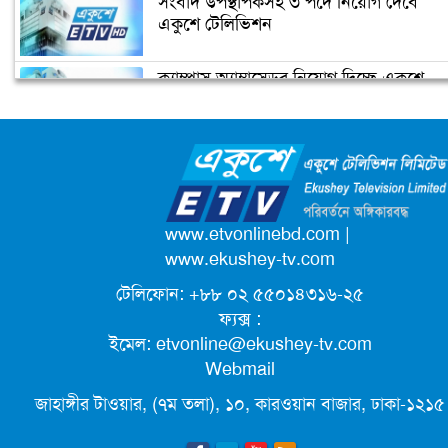
সংবাদ উপস্থাপকসহ ৩ পদে নিয়োগ দেবে
জিরো টলারেন্স
একুশে টেলিভিশন
ক্যাম্পাস অ্যাম্বাসেডর নিয়োগ দিচ্ছে একুশে
ডিএসসিসির বরাদ্দবিহীন ৫২ অবৈধ
টেলিভিশন
দখলদার উচ্ছেদ
জাতিসংঘের পরবর্তী মহাসচিব পদে
আলোচনায় ড. ইউনূস
পদোন্নতি পেয়ে সচিব হলেন ২ কর্মকর্তা
www.etvonlinebd.com
|
www.ekushey-tv.com
টেলিফোন: +৮৮ ০২ ৫৫০১৪৩১৬-২৫
লিগ্যাল এইডের মাধ্যমে সন্তান ফিরে পেল
ফ্যক্স :
সেই কিশোরী মা জুঁই
ইমেল:
etvonline@ekushey-tv.com
Webmail
জেট ফুয়েলের দাম কমলো লিটারে ১৯ টাকা
জাহাঙ্গীর টাওয়ার, (৭ম তলা), ১০, কারওয়ান বাজার, ঢাকা-১২১৫