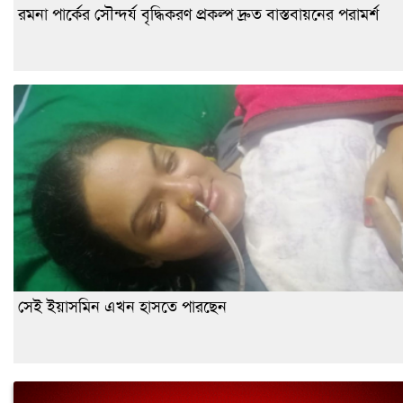
রমনা পার্কের সৌন্দর্য বৃদ্ধিকরণ প্রকল্প দ্রুত বাস্তবায়নের পরামর্শ
সেই ইয়াসমিন এখন হাসতে পারছেন