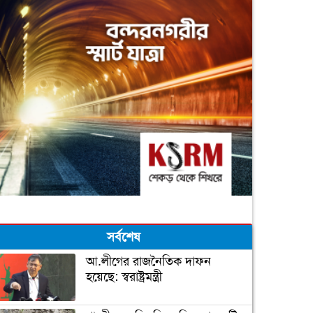
সর্বশেষ
আ.লীগের রাজনৈতিক দাফন
হয়েছে: স্বরাষ্ট্রমন্ত্রী