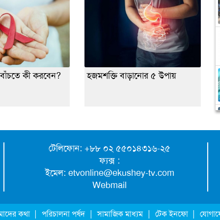
বাঁচতে কী করবেন?
হজমশক্তি বাড়ানোর ৫ উপায়
টেলিফোন: +৮৮ ০২ ৫৫০১৪৩১৬-২৫
ফ্যক্স :
ইমেল:
etvonline@ekushey-tv.com
Webmail
|
|
|
|
াদের কথা
পরিচালনা পর্ষদ
সামাজিক মাধ্যম
টেক ইনফো
যোগা