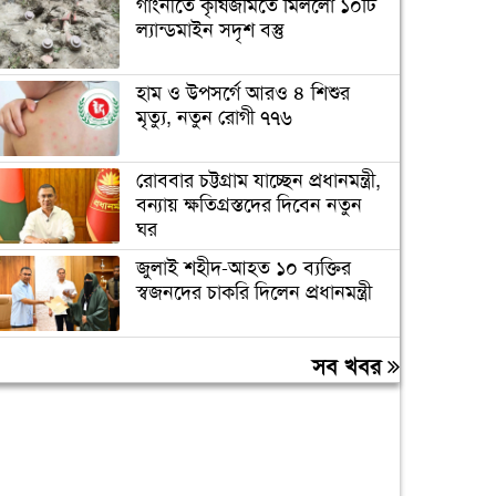
গাংনীতে কৃষিজমিতে মিললো ১০টি
ল্যান্ডমাইন সদৃশ বস্তু
হাম ও উপসর্গে আরও ৪ শিশুর
মৃত্যু, নতুন রোগী ৭৭৬
রোববার চট্টগ্রাম যাচ্ছেন প্রধানমন্ত্রী,
বন্যায় ক্ষতিগ্রস্তদের দিবেন নতুন
ঘর
জুলাই শহীদ-আহত ১০ ব্যক্তির
স্বজনদের চাকরি দিলেন প্রধানমন্ত্রী
জুলাই যোদ্ধাসহ ৩ জনকে
সব খবর
অটোরিকশা ও রিকশা উপহার
দিলেন প্রধানমন্ত্রী
তারেক রহমানকেও আয়নাঘরে
নির্যাতন করা হয়েছিল: চিফ
প্রসিকিউটর