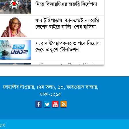
প্র্যাকটিস নিয়ে নির্দেশনা
নিয়ে বিআরটিএর জরুরি নির্দেশনা
যাব টুঙ্গিপাড়ায়, জানতামই না আমি
আজ ‘বিশ্ব নিউমোনিয়া দিবস’
দেশের বাইরে যাচ্ছি: শেখ হাসিনা
চরম ঝুঁকিতে বাংলাদেশ
সংবাদ উপস্থাপকসহ ৩ পদে নিয়োগ
দেবে একুশে টেলিভিশন
নিরাপদ খাদ্যাভ্যাসে সুস্থ শিশু
জাতিসংঘের পরবর্তী মহাসচিব পদে
আলোচনায় ড. ইউনূস
‘করোনা মোকাবেলায় আরও ৩‘শ
ভেন্টিলেটর কেনা হবে’
জাহাঙ্গীর টাওয়ার, (৭ম তলা), ১০, কারওয়ান বাজার,
ক্যাম্পাস অ্যাম্বাসেডর নিয়োগ দিচ্ছে
ঢাকা-১২১৫
একুশে টেলিভিশন
পদোন্নতি পেয়ে সচিব হলেন ২
কর্মকর্তা
যোগ