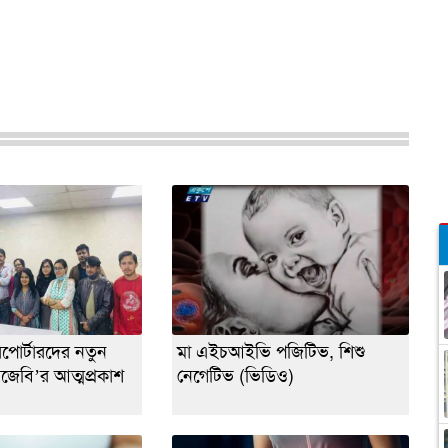
 রিপোর্টারদের নতুন
মা এইচআইভি পজিটিভ, শিশু
েবি’র আত্মপ্রকাশ
নেগেটিভ (ভিডিও)