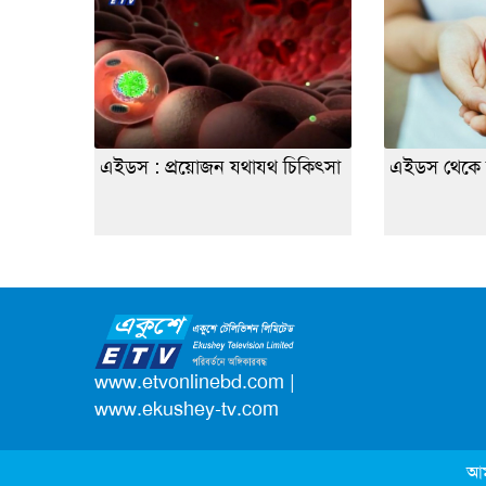
এইডস : প্রয়োজন যথাযথ চিকিৎসা
এইডস থেকে 
www.etvonlinebd.com
|
www.ekushey-tv.com
আম