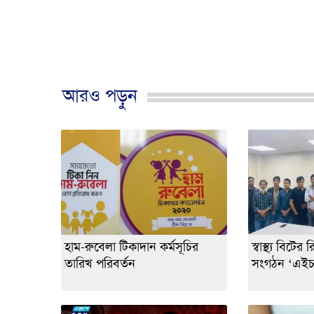
আরও পড়ুন
হাম-রুবেলা টিকাদান কর্মসূচির
স্বাস্থ্য বিটের
তারিখ পরিবর্তন
সংগঠন ‘এইচজ