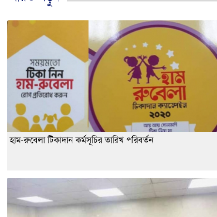
হাম-রুবেলা টিকাদান কর্মসূচির তারিখ পরিবর্তন