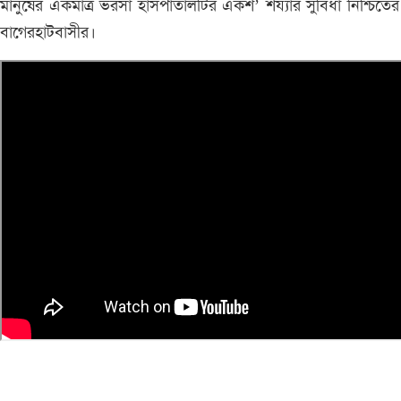
মানুষের একমাত্র ভরসা হাসপাতালটির একশ’ শয্যার সুবিধা নিশ্চিতের
বাগেরহাটবাসীর।