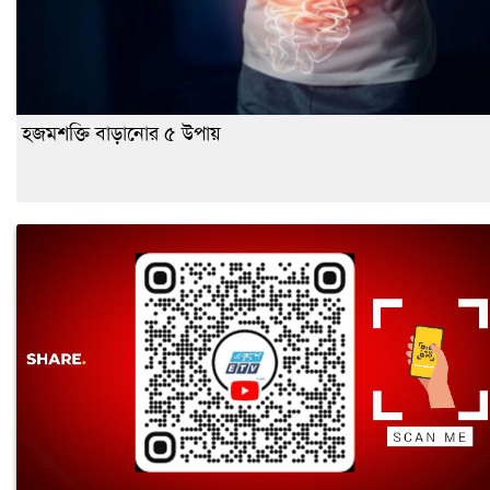
হজমশক্তি বাড়ানোর ৫ উপায়