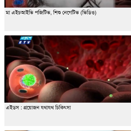
মা এইচআইভি পজিটিভ, শিশু নেগেটিভ (ভিডিও)
এইডস : প্রয়োজন যথাযথ চিকিৎসা