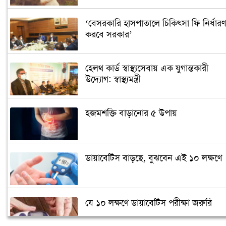
‘বেসরকারি হাসপাতালে চিকিৎসা ফি নির্ধারণ
করবে সরকার’
হেলথ কার্ড স্বাস্থ্যসেবায় এক যুগান্তকারী
উদ্যোগ: স্বাস্থ্যমন্ত্রী
হজমশক্তি বাড়ানোর ৫ উপায়
ডায়াবেটিস বাড়ছে, বুঝবেন এই ১০ লক্ষণে
যে ১০ লক্ষণে ডায়াবেটিস পরীক্ষা জরুরি