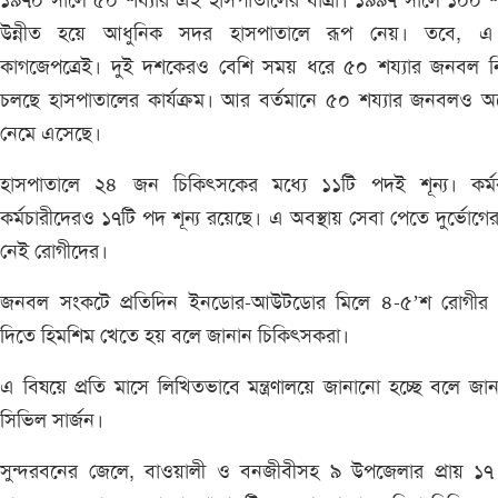
১৯৭০ সালে ৫০ শয্যার এই হাসপাতালের যাত্রা। ১৯৯৭ সালে ১০০ শ
উন্নীত হয়ে আধুনিক সদর হাসপাতালে রূপ নেয়। তবে, এ 
কাগজেপত্রেই। দুই দশকেরও বেশি সময় ধরে ৫০ শয্যার জনবল ন
চলছে হাসপাতালের কার্যক্রম। আর বর্তমানে ৫০ শয্যার জনবলও অর
নেমে এসেছে।
হাসপাতালে ২৪ জন চিকিৎসকের মধ্যে ১১টি পদই শূন্য। কর্মকর
কর্মচারীদেরও ১৭টি পদ শূন্য রয়েছে। এ অবস্থায় সেবা পেতে দুর্ভোগের
নেই রোগীদের।
জনবল সংকটে প্রতিদিন ইনডোর-আউটডোর মিলে ৪-৫’শ রোগীর 
দিতে হিমশিম খেতে হয় বলে জানান চিকিৎসকরা।
এ বিষয়ে প্রতি মাসে লিখিতভাবে মন্ত্রণালয়ে জানানো হচ্ছে বলে জা
সিভিল সার্জন।
সুন্দরবনের জেলে, বাওয়ালী ও বনজীবীসহ ৯ উপজেলার প্রায় ১৭