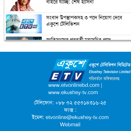
বাইরে যাচ্ছি: শেখ হাসিনা
সংবাদ উপস্থাপকসহ ৩ পদে নিয়োগ দেবে
একুশে টেলিভিশন
জাতিসংঘের পরবর্তী মহাসচিব পদে
আলোচনায় ড. ইউনূস
ক্যাম্পাস অ্যাম্বাসেডর নিয়োগ দিচ্ছে একুশে
টেলিভিশন
পদোন্নতি পেয়ে সচিব হলেন ২ কর্মকর্তা
www.etvonlinebd.com
|
www.ekushey-tv.com
টেলিফোন: +৮৮ ০২ ৫৫০১৪৩১৬-২৫
লিগ্যাল এইডের মাধ্যমে সন্তান ফিরে পেল
ফ্যক্স :
সেই কিশোরী মা জুঁই
ইমেল:
etvonline@ekushey-tv.com
Webmail
জেট ফুয়েলের দাম কমলো লিটারে ১৯ টাকা