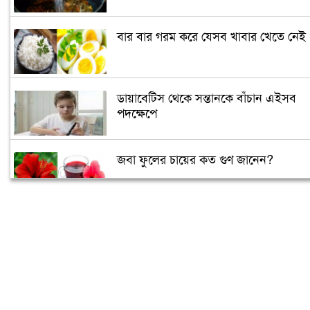
বার বার গরম করে যেসব খাবার খেতে নেই
ডায়াবেটিস থেকে সন্তানকে বাঁচান এইসব
পদক্ষেপে
জবা ফুলের চায়ের কত গুণ জানেন?
আপনি কেমন মানুষ তা বলে দেবে সেলফি!
গর্ভবতীরা গায়ে রোদ লাগালে সন্তানের বুদ্ধি
বাড়ে!