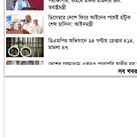
পরীক্ষাগার, কমবে মাদক মামলার জট:
স্বরাষ্ট্রমন্ত্রী
ডিসেম্বরে দেশে ফিরে আইনের পথেই হাঁটুক
শেখ হাসিনা: আইনমন্ত্রী
ডিএমপির অভিযানে ২৪ ঘণ্টায় গ্রেপ্তার ৪১৪,
মামলা ৪৭
দেশের গণমাধ্যম এখনও পুরোপুরি স্বাধীন নয়:
জামায়াত আমির
সব খব
লিবিয়ায় অপহরণের শিকার হওয়া ১৩
বাংলাদেশি উদ্ধার