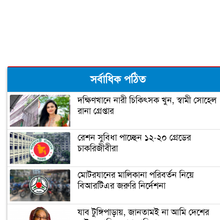
শীতের শুরুতে নিন হাতের সঠিক যত্ন
ঠোঁটের কোণে জ্বরঠোসা, কারণ ও প্রতিকার
সর্বাধিক পঠিত
দক্ষিণখানে নারী চিকিৎসক খুন, স্বামী সোহেল
রানা গ্রেপ্তার
রেশন সুবিধা পাচ্ছেন ১২-২০ গ্রেডের
চাকরিজীবীরা
মোটরযানের মালিকানা পরিবর্তন নিয়ে
বিআরটিএর জরুরি নির্দেশনা
যাব টুঙ্গিপাড়ায়, জানতামই না আমি দেশের