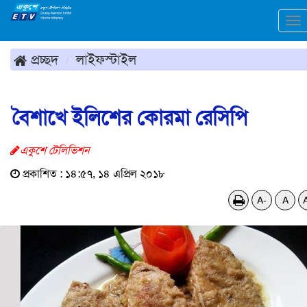
To
na
প্রচ্ছদ
লাইফস্টাইল
বৈশাখে ইলিশের কোরমা রেসিপি
একুশে টেলিভিশন
প্রকাশিত : ১৪:৫৭, ১৪ এপ্রিল ২০১৮
A-
A