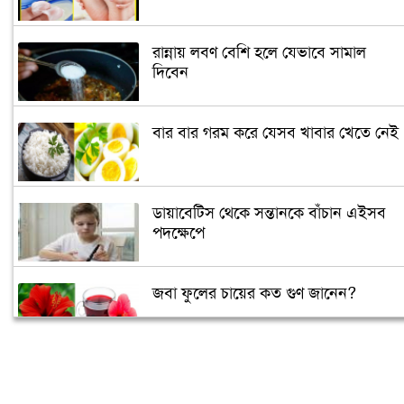
রান্নায় লবণ বেশি হলে যেভাবে সামাল
দিবেন
বার বার গরম করে যেসব খাবার খেতে নেই
ডায়াবেটিস থেকে সন্তানকে বাঁচান এইসব
পদক্ষেপে
জবা ফুলের চায়ের কত গুণ জানেন?
আপনি কেমন মানুষ তা বলে দেবে সেলফি!