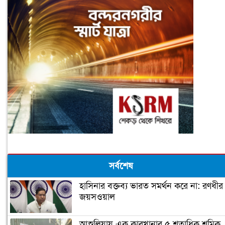
সর্বশেষ
হাসিনার বক্তব্য ভারত সমর্থন করে না: রণধীর
জয়সওয়াল
আশুলিয়ায় এক কারখানার ৫ শতাধিক শ্রমিক