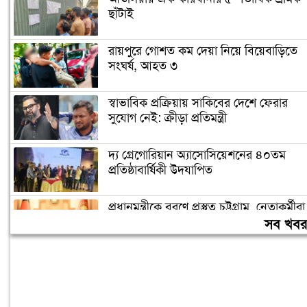
ছাঁটাই
রায়পুরে গোশত কম দেয়া নিয়ে বিয়েবাড়িতে
সংঘর্ষ, আহত ৩
স্বাভাবিক প্রক্রিয়ায় সাকিবের দেশে ফেরার
সুযোগ নেই: ক্রীড়া প্রতিমন্ত্রী
দ্য গ্রেগোরিয়ান অ্যাসোসিয়েশনের ৪০তম
প্রতিষ্ঠাবার্ষিকী উদযাপিত
প্রধানমন্ত্রীকে বরণে প্রস্তুত চট্টগ্রাম, নেতাকর্মীরা
উজ্জীবিত
সব খব
বিদেশে পড়াশোনা শেষে দেশে ফেরার পরিবেশ
তৈরি করছে সরকার: পররাষ্ট্র প্রতিমন্ত্রী