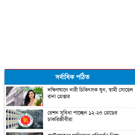
গর্ভবতীরা গায়ে রোদ লাগালে সন্তানের বুদ্ধি
বাড়ে!
শীতের শুরুতে নিন হাতের সঠিক যত্ন
ঠোঁটের কোণে জ্বরঠোসা, কারণ ও প্রতিকার
সর্বাধিক পঠিত
দক্ষিণখানে নারী চিকিৎসক খুন, স্বামী সোহেল
রানা গ্রেপ্তার
রেশন সুবিধা পাচ্ছেন ১২-২০ গ্রেডের
চাকরিজীবীরা