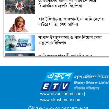
মোটরযানের মালিকানা পরিবর্তন নিয়ে
বিআরটিএর জরুরি নির্দেশনা
যাব টুঙ্গিপাড়ায়, জানতামই না আমি দেশের
বাইরে যাচ্ছি: শেখ হাসিনা
সংবাদ উপস্থাপকসহ ৩ পদে নিয়োগ দেবে
একুশে টেলিভিশন
জাতিসংঘের পরবর্তী মহাসচিব পদে
আলোচনায় ড. ইউনূস
ক্যাম্পাস অ্যাম্বাসেডর নিয়োগ দিচ্ছে একুশে
টেলিভিশন
পদোন্নতি পেয়ে সচিব হলেন ২ কর্মকর্তা
www.etvonlinebd.com
|
www.ekushey-tv.com
টেলিফোন: +৮৮ ০২ ৫৫০১৪৩১৬-২৫