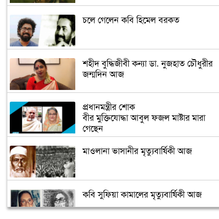
চলে গেলেন কবি হিমেল বরকত
শহীদ বুদ্ধিজীবী কন্যা ডা. নুজহাত চৌধুরীর
জন্মদিন আজ
প্রধানমন্ত্রীর শোক
বীর মুক্তিযোদ্ধা আবুল ফজল মাষ্টার মারা
গেছেন
মাওলানা ভাসানীর মৃত্যুবার্ষিকী আজ
কবি সুফিয়া কামালের মৃত্যুবার্ষিকী আজ