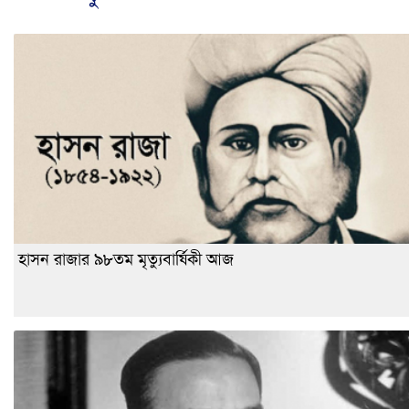
হাসন রাজার ৯৮তম মৃত্যুবার্ষিকী আজ