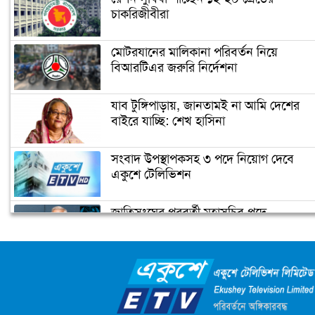
চাকরিজীবীরা
এমএন লারমার মৃত্যুবার্ষিকী আজ
মোটরযানের মালিকানা পরিবর্তন নিয়ে
বিআরটিএর জরুরি নির্দেশনা
ওস্তাদ আলাউদ্দিন খাঁর জন্মবার্ষিকী আজ
যাব টুঙ্গিপাড়ায়, জানতামই না আমি দেশের
বাইরে যাচ্ছি: শেখ হাসিনা
শহীদ ডা. মিলন দিবস আজ
সংবাদ উপস্থাপকসহ ৩ পদে নিয়োগ দেবে
একুশে টেলিভিশন
জাতিসংঘের পরবর্তী মহাসচিব পদে
মুনীর চৌধুরীর জন্মদিনে গুগলের ডুডল
আলোচনায় ড. ইউনূস
ক্যাম্পাস অ্যাম্বাসেডর নিয়োগ দিচ্ছে একুশে
টেলিভিশন