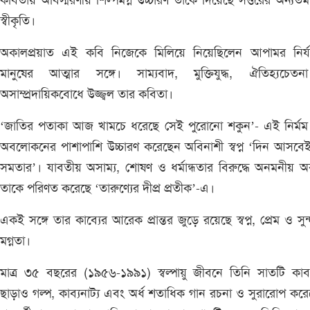
কবিতায় অবিস্মরণীয় শিল্পমগ্ন উচ্চারণ তাকে দিয়েছে সত্তরের অন্যত
স্বীকৃতি।
অকালপ্রয়াত এই কবি নিজেকে মিলিয়ে নিয়েছিলেন আপামর নির্য
মানুষের আত্মার সঙ্গে। সাম্যবাদ, মুক্তিযুদ্ধ, ঐতিহ্যচেত
অসাম্প্রদায়িকবোধে উজ্জ্বল তার কবিতা।
‘জাতির পতাকা আজ খামচে ধরেছে সেই পুরোনো শকুন’- এই নির্মম 
অবলোকনের পাশাপাশি উচ্চারণ করেছেন অবিনাশী স্বপ্ন ‘দিন আসবে
সমতার’। যাবতীয় অসাম্য, শোষণ ও ধর্মান্ধতার বিরুদ্ধে অনমনীয় অব
তাকে পরিণত করেছে ‘তারুণ্যের দীপ্র প্রতীক’-এ।
একই সঙ্গে তার কাব্যের আরেক প্রান্তর জুড়ে রয়েছে স্বপ্ন, প্রেম ও সুন
মগ্নতা।
মাত্র ৩৫ বছরের (১৯৫৬-১৯৯১) স্বল্পায়ু জীবনে তিনি সাতটি কাব্যগ
ছাড়াও গল্প, কাব্যনাট্য এবং অর্ধ শতাধিক গান রচনা ও সুরারোপ কর