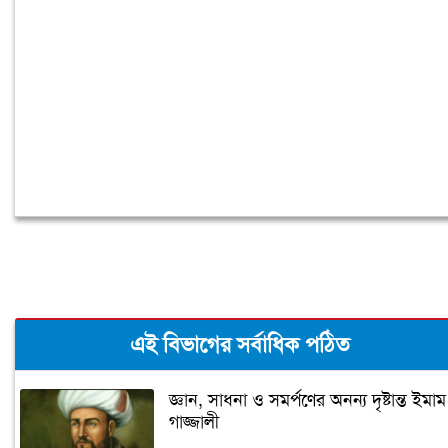
চুরির অপবাদে গাছে বেঁধে তরুণীকে মারধর,
গ্রেপ্তার ২
এই বিভাগের সর্বাধিক পঠিত
জ্ঞান, সাধনা ও সমর্পণের অনন্য দৃষ্টান্ত ইমাম
গাজ্জালী