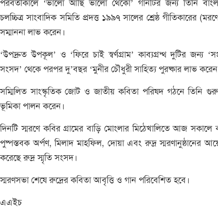
পরবর্তীকালে ‘ভালো আছি ভালো থেকো’ গানটির জন্য তিনি বাংল
চলচ্চিত্র সাংবাদিক সমিতি প্রদত্ত ১৯৯৭ সালের শ্রেষ্ঠ গীতিকারের (মরণো
সম্মাননা লাভ করেন।
‘উপদ্রুত উপকূল’ ও ‘ফিরে চাই স্বর্ণগ্রাম’ কাব্যগ্রন্থ দুটির জন্য ‘সংস
সংসদ’ থেকে পরপর দু’বছর ‘মুনীর চৌধুরী সাহিত্য পুরষ্কার লাভ করে
সম্মিলিত সাংস্কৃতিক জোট ও জাতীয় কবিতা পরিষদ গঠনে তিনি গুরুত্ব
ভূমিকা পালন করেন।
দিনটি স্মরণে কবির গ্রামের বাড়ি মোংলার মিঠেখালিতে আজ সকালে
পুষ্পস্তবক অর্পণ, মিলাদ মাহফিল, দোয়া এবং রুদ্র স্মরণানুষ্ঠানের 
করেছে রুদ্র স্মৃতি সংসদ।
স্মরণসভা শেষে রুদ্রের কবিতা আবৃত্তি ও গান পরিবেশিত হবে।
এএইচ