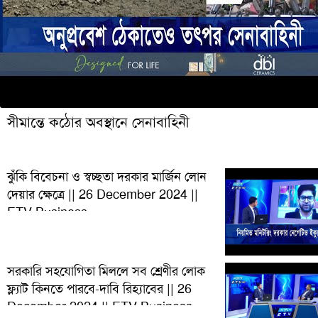
সীমান্তে কঠোর অবস্থানে সেনাবাহিনী
ঝুঁকি বিবেচনা ও স্বচ্ছতা দরকার মার্জিন লোন
দেয়ার ক্ষেত্রে || 26 December 2024 ||
ETV Business
সরকারি সহযোগিতা মিললে সব শ্রেণীর লোক
ফ্ল্যাট কিনতে পারবে-দাবি রিহ্যাবের || 26
December 2024 || ETV Business