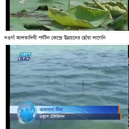
নওগাঁ আলতাদিঘী পর্যটন কেন্দ্রে উন্নয়নের ছোঁয়া লাগেনি