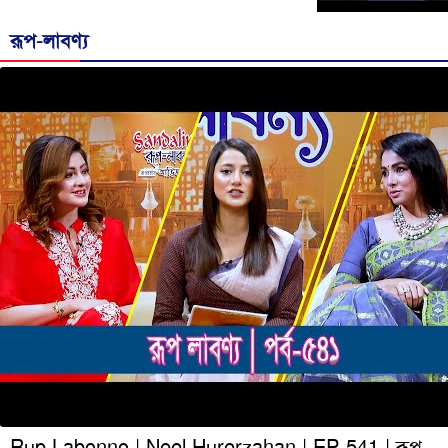
রূপ-লাবণ্য
Rup Labonno | Neel Hurerzahan | EP-541 | রূপ