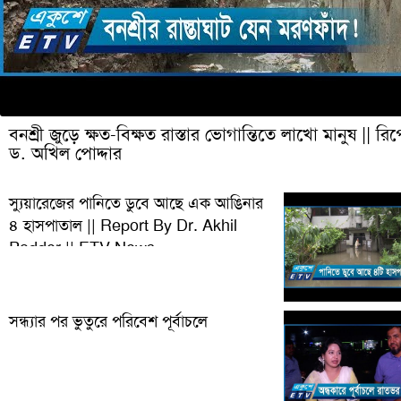
বনশ্রী জুড়ে ক্ষত-বিক্ষত রাস্তার ভোগান্তিতে লাখো মানুষ || রিপ
ড. অখিল পোদ্দার
স্যুয়ারেজের পানিতে ডুবে আছে এক আঙিনার
৪ হাসপাতাল || Report By Dr. Akhil
Podder || ETV News
সন্ধ্যার পর ভুতুরে পরিবেশ পূর্বাচলে