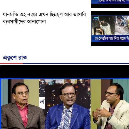
ধানমন্ডি ৩২ নম্বরে এখন ছিন্নমূল আর ভাঙ্গারি
ব্যবসায়ীদের আনাগোনা
একুশে রাত