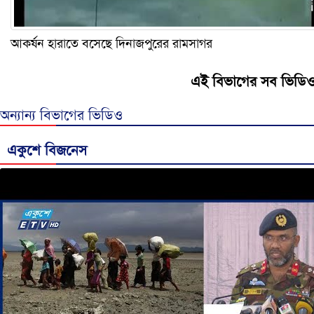
আকর্ষন হারাতে বসেছে দিনাজপুরের রামসাগর
এই বিভাগের সব ভিডি
অন্যান্য বিভাগের ভিডিও
একুশে বিজনেস