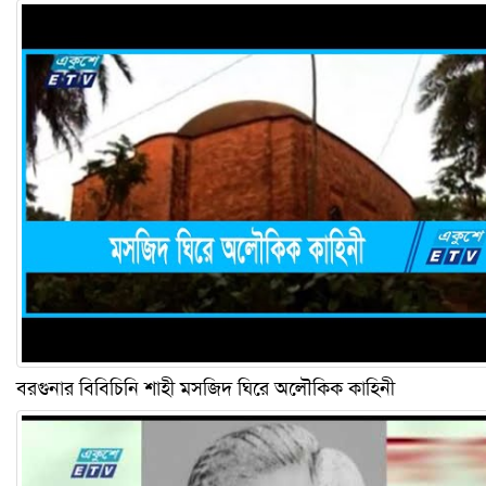
বরগুনার বিবিচিনি শাহী মসজিদ ঘিরে অলৌকিক কাহিনী