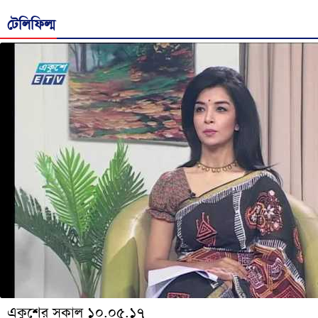
টেলিফিল্ম
একুশের সকাল ১০.০৫.১৭