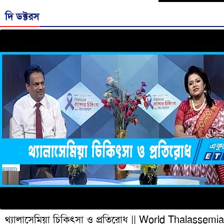
দি ডক্টরস
থ্যালাসেমিয়া চিকিৎসা ও প্রতিরোধ || World Thalassemia