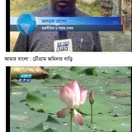
আমার বাংলা : চৌগ্রাম জমিদার বাড়ি