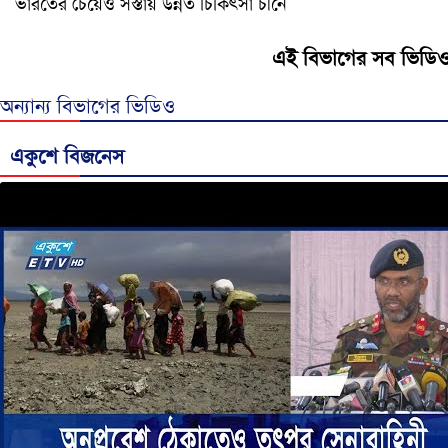
ভারতের চেয়েও সস্তায় উন্নত চিকিৎসা চীনে
এই বিভাগের সব ভিডি
অন্যান্য বিভাগের ভিডিও
একুশে বিজনেস