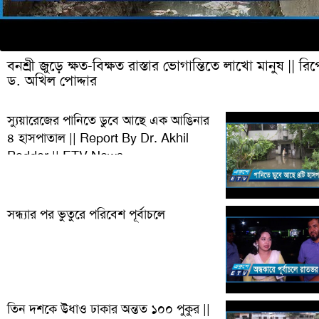
বনশ্রী জুড়ে ক্ষত-বিক্ষত রাস্তার ভোগান্তিতে লাখো মানুষ || রিপ
ড. অখিল পোদ্দার
স্যুয়ারেজের পানিতে ডুবে আছে এক আঙিনার
৪ হাসপাতাল || Report By Dr. Akhil
Podder || ETV News
সন্ধ্যার পর ভুতুরে পরিবেশ পূর্বাচলে
তিন দশকে উধাও ঢাকার অন্তত ১০০ পুকুর ||