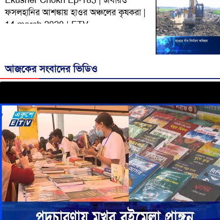
Ekusher Chokh Ep-185 | এবারও
ফসলহানির আশঙ্কায় হাওর অঞ্চলের কৃষকরা |
14 march 2020 | ETV
আজকের সংবাদের ভিডিও