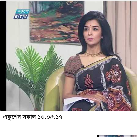
একুশের সকাল ১০.০৫.১৭