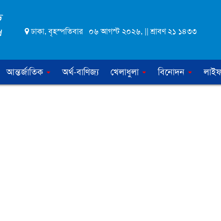
ঢাকা, বৃহস্পতিবার ০৬ আগস্ট ২০২৬, || শ্রাবণ ২১ ১৪৩৩
আন্তর্জাতিক
অর্থ-বাণিজ্য
খেলাধুলা
বিনোদন
লাইফ