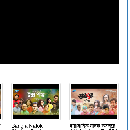
ী
Bangla Natok
ধারাবাহিক নাটক ভবঘুরে