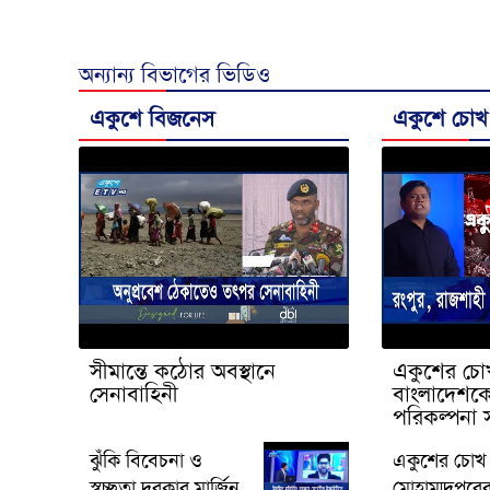
অন্যান্য বিভাগের ভিডিও
একুশে বিজনেস
একুশে চোখ
সীমান্তে কঠোর অবস্থানে
একুশের চোখ
সেনাবাহিনী
বাংলাদেশকে 
পরিকল্পনা 
|Ekusher
ঝুঁকি বিবেচনা ও
একুশের চোখ 
স্বচ্ছতা দরকার মার্জিন
মোহাম্মদপুরে