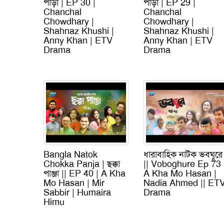
পাড়া | EP 30 |
পাড়া | EP 29 |
Chanchal
Chanchal
Chowdhary |
Chowdhary |
Shahnaz Khushi |
Shahnaz Khushi |
Anny Khan | ETV
Anny Khan | ETV
Drama
Drama
Bangla Natok
ধারাবাহিক নাটক ভবঘুরে
Chokka Panja | ছক্কা
|| Voboghure Ep 73 
পাঞ্জা || EP 40 | A Kha
A Kha Mo Hasan |
Mo Hasan | Mir
Nadia Ahmed || ET
Sabbir | Humaira
Drama
Himu