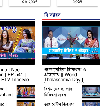
১২.০৯.২০১৭
০৯ ২০১৭
দি ডক্টরস
no | Neel
থ্যালাসেমিয়া চিকিৎসা ও
n | EP-541 |
প্রতিরোধ || World
| ETV Lifestyle
Thalassemia Day |
বিশ্বমানের ক্যান্সার চিকিৎসা
no |
বিশ্বমানের ক্যান্সার
zahan |
চিকিৎসা এখন
প লাবণ্য
বাংলাদেশে | ২৬ মে
no |
ডায়েবেটিস জিজ্ঞাসা