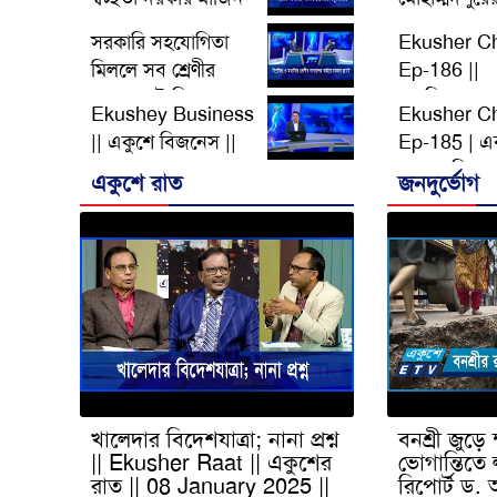
লোন দেয়ার ক্ষেত্রে ||
ক্যাম্প || Ep-
সরকারি সহযোগিতা
Ekusher C
26 December
Ekusher C
মিললে সব শ্রেণীর
Ep-186 ||
2024 || ETV
লোক ফ্ল্যাট কিনতে
অপরিকল্পত ব
Business
Ekushey Business
Ekusher C
পারবে-দাবি রিহ্যাবের
উত্তোলনে নদী 
|| একুশে বিজনেস ||
Ep-185 | এ
|| 26 December
21 March 2
Part-01 || 12
ফসলহানির আশ
2024 || ETV
Ekusher C
একুশে রাত
জনদুর্ভোগ
DECEMBER 2024
হাওর অঞ্চলে
Business
|| ETV Business
| 14 march
ETV
খালেদার বিদেশযাত্রা; নানা প্রশ্ন
বনশ্রী জুড়ে ক
|| Ekusher Raat || একুশের
ভোগান্তিতে 
রাত || 08 January 2025 ||
রিপোর্ট ড. 