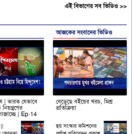
এই বিভাগের সব ভিডিও >>
আজকের সংবাদের ভিডিও
 | ভারত যেভাবে
বেড়েছে বইয়ের খরচ, মিশ্র
নিয়ন্ত্রণের
প্রতিক্রিয়া
সাজাচ্ছে | Ep-14
 Chokh
||
ছয় সংস্কার কমিশনের
র জেনেভা
পূর্ণাঙ্গ প্রতিবেদন প্রকাশ