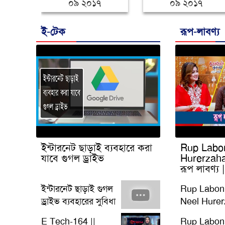
০৯ ২০১৭
১২.০৯.২০১৭
ই-টেক
রূপ-লাবণ্য
ইন্টারনেট ছাড়াই ব্যবহারে করা
Rup Labon
যাবে গুগল ড্রাইভ
Hurerzaha
রূপ লাবণ্য 
ইন্টারনেট ছাড়াই গুগল
Rup Labon
ড্রাইভ ব্যবহারের সুবিধা
Neel Hurer
EP-540 | রূ
E Tech-164 ||
Rup Labon