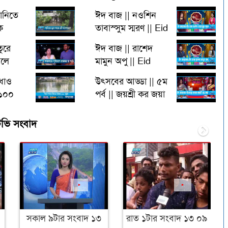
পানিতে
ঈদ বাজ || নওশিন
ক
তাবাস্সুম স্মরণ || Eid
াসপাতাল
Program || Ep_06
তুরে
ঈদ বাজ || রাশেদ
y Dr.
|| ২৭ এপ্রিল ২০২৩
চলে
মামুন অপু || Eid
r ||
Program || Eid
ধাও
উৎসবের আড্ডা || ৫ম
Buzz || Ep_05 ||
 ১০০
পর্ব || জয়শ্রী কর জয়া
২৬ এপ্রিল ২০২৩
ort By
|| Eid Program
Podder
িভি সংবাদ
Nex
দুপুর ২টার খবর
সকাল ১১টার সংবাদ ১২