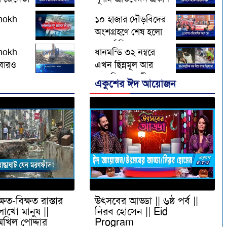
10 ||
hokh
১০ হাজার দৌড়বিদের
hokh
অংশগ্রহণে শেষ হলো
ালু
আন্তর্জাতিক ম্যারাথন
hokh
ধানমন্ডি ৩২ নম্বরে
ভাঙ্গন ||
বারও
এখন ছিন্নমূল আর
020 ||
ঙ্কায়
ভাঙ্গারি ব্যবসায়ীদের
hokh
একুশের ঈদ আয়োজন
র কৃষকরা
আনাগোনা
 2020 |
্ষত-বিক্ষত রাস্তার
উৎসবের আড্ডা || ৬ষ্ঠ পর্ব ||
লাখো মানুষ ||
নিরব হোসেন || Eid
অখিল পোদ্দার
Program