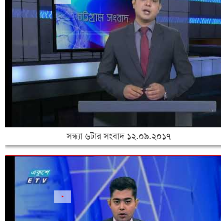
সন্ধ্যা ৬টার সংবাদ ১২.০৯.২০১৭