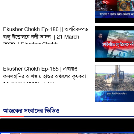
Ekusher Chokh Ep-186 || অপরিকল্পত
বালু উত্তোলনে নদী ভাঙ্গন || 21 March
2020 || Ekusher Chokh
Ekusher Chokh Ep-185 | এবারও
ফসলহানির আশঙ্কায় হাওর অঞ্চলের কৃষকরা |
14 march 2020 | ETV
আজকের সংবাদের ভিডিও