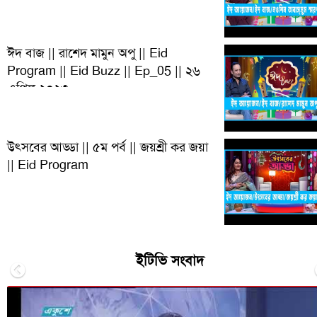
ঈদ বাজ || রাশেদ মামুন অপু || Eid
Program || Eid Buzz || Ep_05 || ২৬
এপ্রিল ২০২৩
উৎসবের আড্ডা || ৫ম পর্ব || জয়শ্রী কর জয়া
|| Eid Program
ইটিভি সংবাদ
Previous