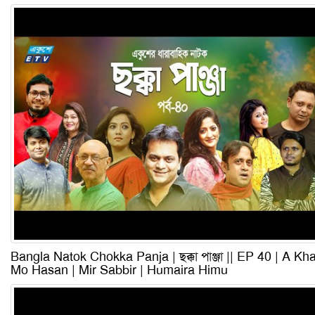
Bangla Natok Chokka Panja | ছক্কা পাঞ্জা || EP 40 | A Kh
Mo Hasan | Mir Sabbir | Humaira Himu