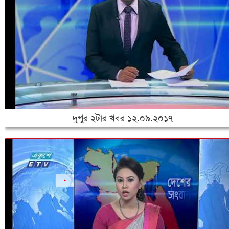
দুপুর ২টার খবর ১২.০৯.২০১৭