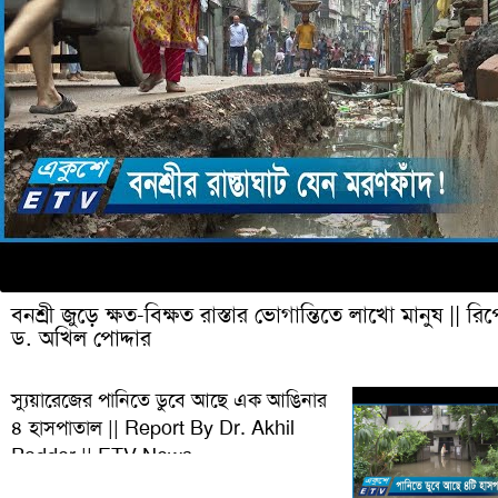
বনশ্রী জুড়ে ক্ষত-বিক্ষত রাস্তার ভোগান্তিতে লাখো মানুষ || রিপ
ড. অখিল পোদ্দার
স্যুয়ারেজের পানিতে ডুবে আছে এক আঙিনার
৪ হাসপাতাল || Report By Dr. Akhil
Podder || ETV News