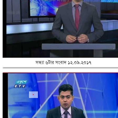
সন্ধ্যা ৬টার সংবাদ ১২.০৯.২০১৭