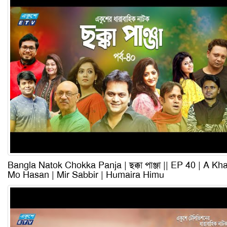
Bangla Natok Chokka Panja | ছক্কা পাঞ্জা || EP 40 | A Kh
Mo Hasan | Mir Sabbir | Humaira Himu