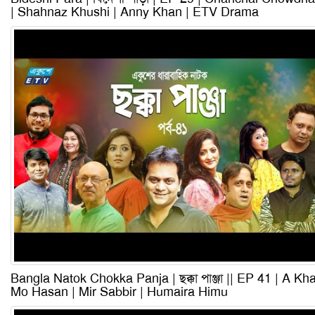
| Shahnaz Khushi | Anny Khan | ETV Drama
Bangla Natok Chokka Panja | ছক্কা পাঞ্জা || EP 41 | A Kh
Mo Hasan | Mir Sabbir | Humaira Himu