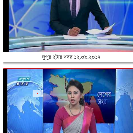
দুপুর ২টার খবর ১২.০৯.২০১৭