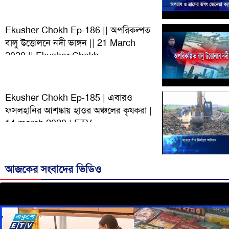
Ekusher Chokh Ep-186 || অপরিকল্পত
বালু উত্তোলনে নদী ভাঙ্গন || 21 March
2020 || Ekusher Chokh
Ekusher Chokh Ep-185 | এবারও
ফসলহানির আশঙ্কায় হাওর অঞ্চলের কৃষকরা |
14 march 2020 | ETV
আজকের সংবাদের ভিডিও