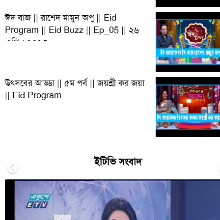
ঈদ বাজ || রাশেদ মামুন অপু || Eid
Program || Eid Buzz || Ep_05 || ২৬
এপ্রিল ২০২৩
উৎসবের আড্ডা || ৫ম পর্ব || জয়শ্রী কর জয়া
|| Eid Program
ইটিভি সংবাদ
Previous