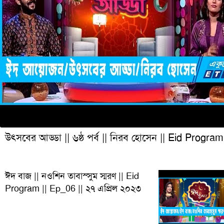
উৎসবের আড্ডা || ৬ষ্ঠ পর্ব || নিরব হোসেন || Eid Program
ঈদ বাজ || নওশিন তাবাস্সুম স্মরণ || Eid
Program || Ep_06 || ২৭ এপ্রিল ২০২৩