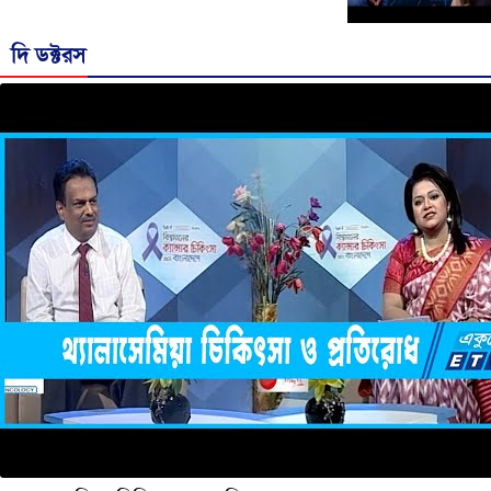
দি ডক্টরস