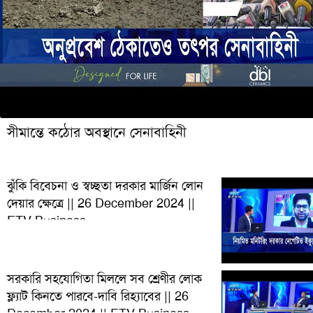
সীমান্তে কঠোর অবস্থানে সেনাবাহিনী
ঝুঁকি বিবেচনা ও স্বচ্ছতা দরকার মার্জিন লোন
দেয়ার ক্ষেত্রে || 26 December 2024 ||
ETV Business
সরকারি সহযোগিতা মিললে সব শ্রেণীর লোক
ফ্ল্যাট কিনতে পারবে-দাবি রিহ্যাবের || 26