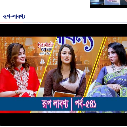
রূপ-লাবণ্য