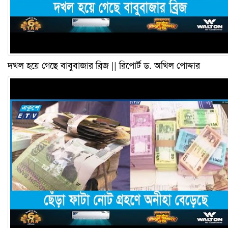
দখল হয়ে গেছে বাবুবাজার ব্রিজ || রিপোর্ট ড. অখিল পোদ্দার