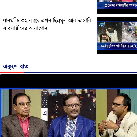
ধানমন্ডি ৩২ নম্বরে এখন ছিন্নমূল আর ভাঙ্গারি
ব্যবসায়ীদের আনাগোনা
একুশে রাত