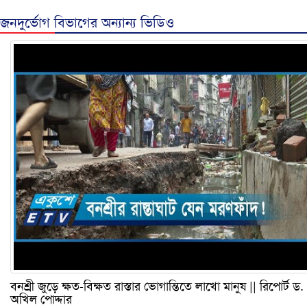
জনদুর্ভোগ বিভাগের অন্যান্য ভিডিও
বনশ্রী জুড়ে ক্ষত-বিক্ষত রাস্তার ভোগান্তিতে লাখো মানুষ || রিপোর্ট ড.
অখিল পোদ্দার