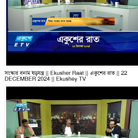
সংস্কার বনাম ষড়যন্ত্র || Ekusher Raat || একুশের রাত || 22
DECEMBER 2024 || Ekushey TV