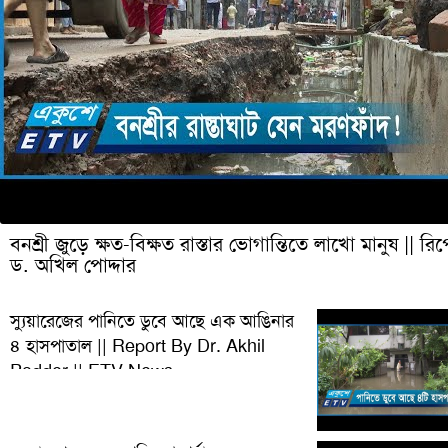
বনশ্রী জুড়ে ক্ষত-বিক্ষত রাস্তার ভোগান্তিতে লাখো মানুষ || রিপ
ড. অখিল পোদ্দার
স্যুয়ারেজের পানিতে ডুবে আছে এক আঙিনার
৪ হাসপাতাল || Report By Dr. Akhil
Podder || ETV News