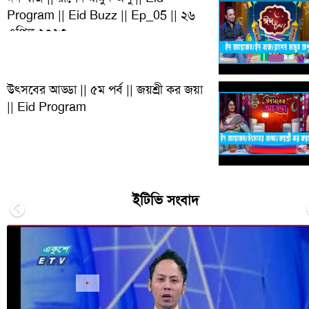
Program || Eid Buzz || Ep_05 || ২৬
এপ্রিল ২০২৩
উৎসবের আড্ডা || ৫ম পর্ব || জয়শ্রী কর জয়া
|| Eid Program
ইটিভি সংবাদ
Previous