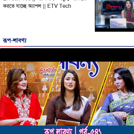
করতে যাচ্ছে অ্যাপল || ETV Tech
রূপ-লাবণ্য