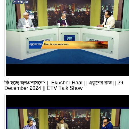
কি হচ্ছে জনপ্রশাসনে? || Ekusher Raat || একুশের রাত || 29
December 2024 || ETV Talk Show