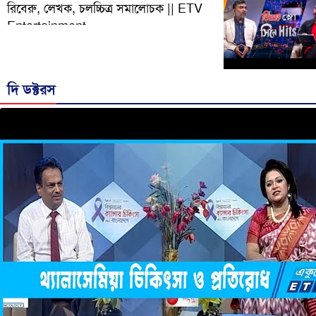
রিবেরু, লেখক, চলচ্চিত্র সমালোচক || ETV
Entertainment
দি ডক্টরস