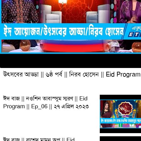
উৎসবের আড্ডা || ৬ষ্ঠ পর্ব || নিরব হোসেন || Eid Program
ঈদ বাজ || নওশিন তাবাস্সুম স্মরণ || Eid
Program || Ep_06 || ২৭ এপ্রিল ২০২৩
ঈদ বাজ || রাশেদ মামুন অপু || Eid